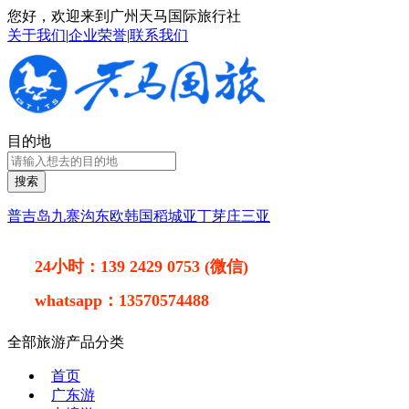
您好，欢迎来到广州天马国际旅行社
关于我们
|
企业荣誉
|
联系我们
目的地
搜索
普吉岛
九寨沟
东欧
韩国
稻城亚丁
芽庄
三亚
24小时：
139 2429 0753 (微信)
whatsapp：
13570574488
全部旅游产品分类
首页
广东游