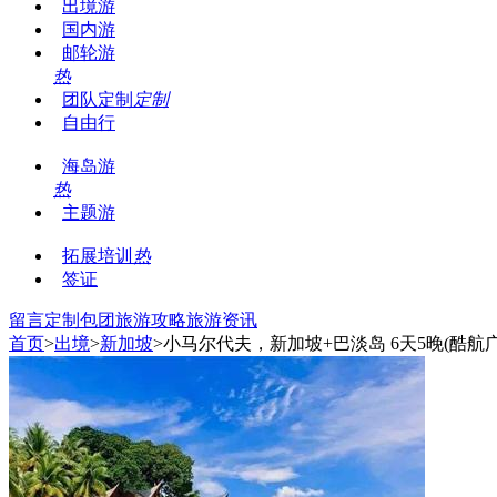
出境游
国内游
邮轮游
热
团队定制
定制
自由行
海岛游
热
主题游
拓展培训
热
签证
留言
定制包团
旅游攻略
旅游资讯
首页
>
出境
>
新加坡
>小马尔代夫，新加坡+巴淡岛 6天5晚(酷航