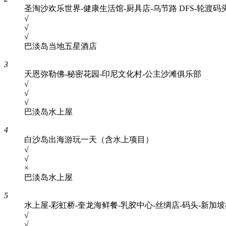
圣淘沙欢乐世界-健康生活馆-厨具店-乌节路 DFS-轮渡码
√
√
√
巴淡岛当地五星酒店
3
天恩弥勒佛-秘密花园-印尼文化村-公主沙滩俱乐部
√
√
√
巴淡岛水上屋
4
白沙岛出海游玩一天（含水上项目）
√
√
×
巴淡岛水上屋
5
水上屋-彩虹桥-奎龙海鲜餐-乳胶中心-丝绸店-码头-新加
√
√