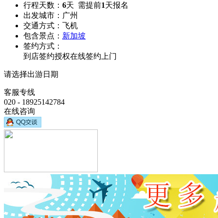
行程天数：
6
天 需提前
1
天报名
出发城市：
广州
交通方式：
飞机
包含景点：
新加坡
签约方式：
到店签约
授权在线签约
上门
请选择出游日期
客服专线
020 - 18925142784
在线咨询