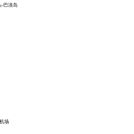
头-巴淡岛
坡机场