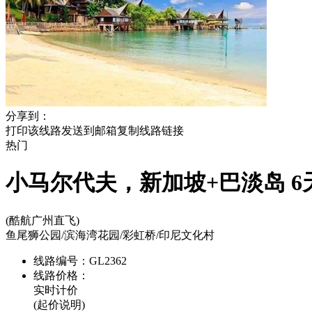
分享到：
打印该线路
发送到邮箱
复制线路链接
热门
小马尔代夫，新加坡+巴淡岛 6
(酷航广州直飞)
鱼尾狮公园/滨海湾花园/彩虹桥/印尼文化村
线路编号：
GL2362
线路价格：
实时计价
(起价说明)