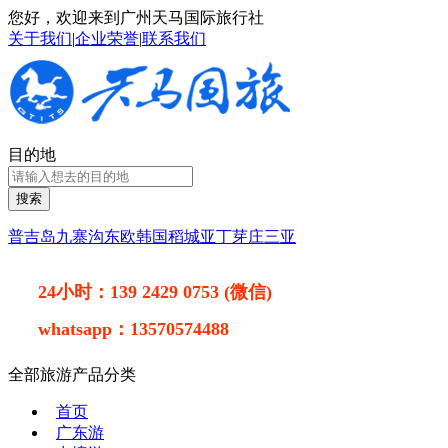
您好，欢迎来到广州天马国际旅行社
关于我们
|
企业荣誉
|
联系我们
目的地
搜索
普吉岛
九寨沟
东欧
韩国
稻城亚丁
芽庄
三亚
24小时：
139 2429 0753 (微信)
whatsapp：
13570574488
全部旅游产品分类
首页
广东游