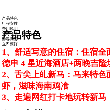
产品特色
行程安排
费用说明
产品特色
预订须知
游客问答
立即预订
1、舒适写意的住宿：住宿全面
德申 4 星近海酒店+两晚吉隆坡
2、舌尖上癿新马：马来特色
虾，滋味海南鸡飡
3、走遍网红打卡地玩转新马