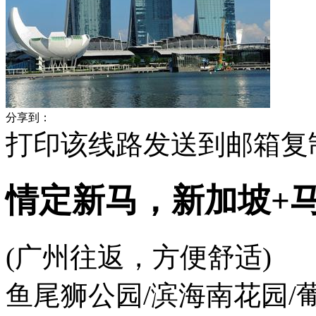
分享到：
打印该线路
发送到邮箱
复
情定新马，新加坡+马
(广州往返，方便舒适)
鱼尾狮公园/滨海南花园/