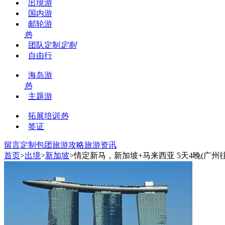
出境游
国内游
邮轮游
热
团队定制
定制
自由行
海岛游
热
主题游
拓展培训
热
签证
留言
定制包团
旅游攻略
旅游资讯
首页
>
出境
>
新加坡
>情定新马，新加坡+马来西亚 5天4晚(广州