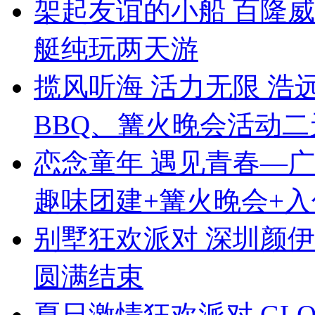
架起友谊的小船 百隆
艇纯玩两天游
揽风听海 活力无限 
BBQ、篝火晚会活动二
恋念童年 遇见青春—
趣味团建+篝火晚会+入
别墅狂欢派对 深圳颜伊
圆满结束
夏日激情狂欢派对 GL