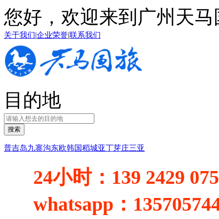
您好，欢迎来到广州天马
关于我们
|
企业荣誉
|
联系我们
目的地
搜索
普吉岛
九寨沟
东欧
韩国
稻城亚丁
芽庄
三亚
24小时：
139 2429 07
whatsapp：
13570574