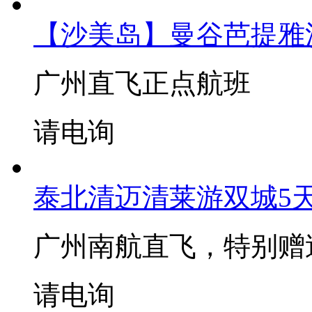
【沙美岛】曼谷芭提雅
广州直飞正点航班
请电询
泰北清迈清莱游双城5天
广州南航直飞，特别赠
请电询