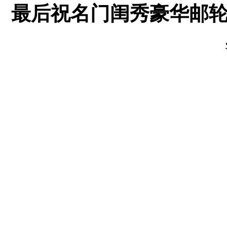
最后祝名门闺秀豪华邮