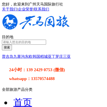
您好，欢迎来到广州天马国际旅行社
关于我们
|
企业荣誉
|
联系我们
目的地
搜索
普吉岛
九寨沟
东欧
韩国
稻城亚丁
芽庄
三亚
24小时：
139 2429 0753 (微信)
whatsapp：
13570574488
全部旅游产品分类
首页