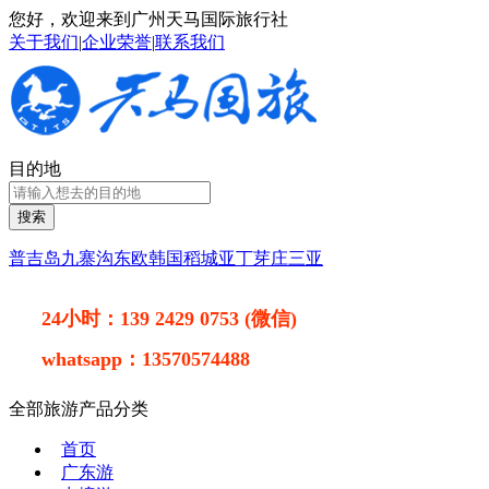
您好，欢迎来到广州天马国际旅行社
关于我们
|
企业荣誉
|
联系我们
目的地
搜索
普吉岛
九寨沟
东欧
韩国
稻城亚丁
芽庄
三亚
24小时：
139 2429 0753 (微信)
whatsapp：
13570574488
全部旅游产品分类
首页
广东游