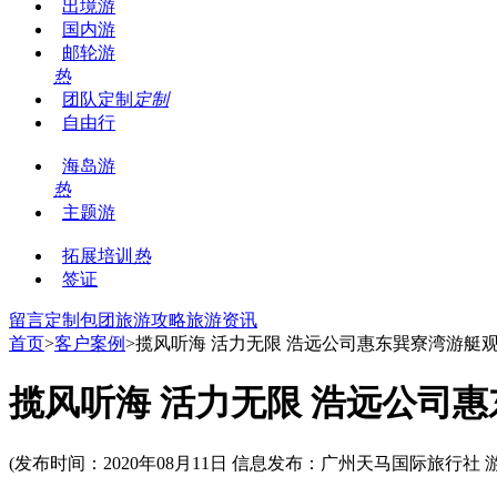
出境游
国内游
邮轮游
热
团队定制
定制
自由行
海岛游
热
主题游
拓展培训
热
签证
留言
定制包团
旅游攻略
旅游资讯
首页
>
客户案例
>揽风听海 活力无限 浩远公司惠东巽寮湾游艇
揽风听海 活力无限 浩远公司
(发布时间：2020年08月11日 信息发布：广州天马国际旅行社 