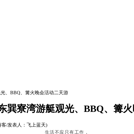
观光、BBQ、篝火晚会活动二天游
惠东巽寮湾游艇观光、BBQ、篝
游客/发表人：飞上蓝天)
生活不应只有工作，