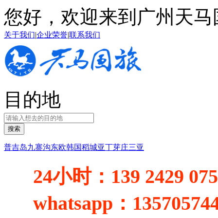
您好，欢迎来到广州天马
关于我们
|
企业荣誉
|
联系我们
目的地
搜索
普吉岛
九寨沟
东欧
韩国
稻城亚丁
芽庄
三亚
24小时：
139 2429 07
whatsapp：
13570574