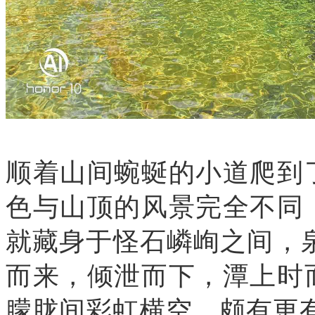
顺着山间蜿蜒的小道爬到
色与山顶的风景完全不同
就藏身于怪石嶙峋之间，
而来，倾泄而下，潭上时
朦胧间彩虹横空。颇有更