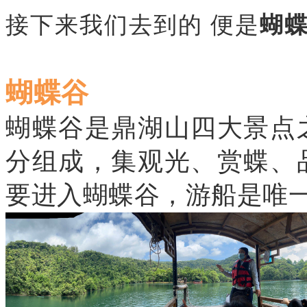
接下来我们去到的
便是
蝴
蝴蝶谷
蝴蝶谷是鼎湖山四大景点
分组成，集观光、赏蝶、
要进入蝴蝶谷，游船是唯