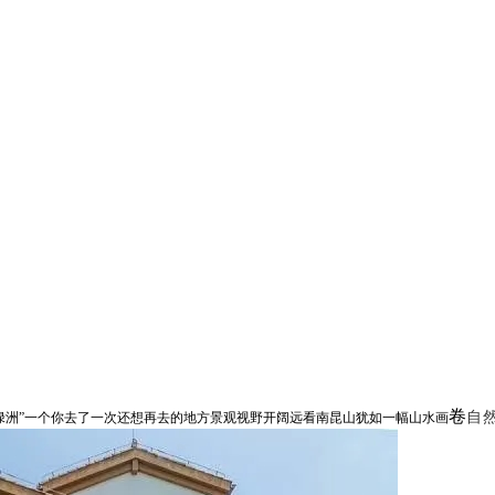
卷
自
绿洲
”
一个你去了一次
还想再去的地方
景观视野开阔
远看南昆山犹如一幅
山水画