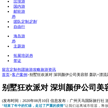
出境游
国内游
邮轮游
热
团队定制
定制
自由行
海岛游
热
主题游
拓展培训
热
签证
留言
定制包团
旅游攻略
旅游资讯
首页
>
客户案例
>别墅狂欢派对 深圳颜伊公司美容部 轰趴+漂
别墅狂欢派对 深圳颜伊公司美
(发布时间：2020年08月10日 信息发布：广州天马国际旅行社 
让我们远离城市喧嚣，释放
“结束了年中的忙碌，走过了严重的疫情”