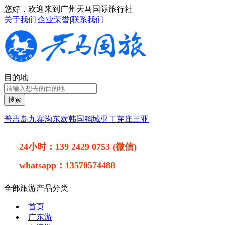
您好，欢迎来到广州天马国际旅行社
关于我们
|
企业荣誉
|
联系我们
目的地
搜索
普吉岛
九寨沟
东欧
韩国
稻城亚丁
芽庄
三亚
24小时：
139 2429 0753 (微信)
whatsapp：
13570574488
全部旅游产品分类
首页
广东游