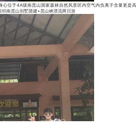
身心
位于4A级南昆山国家森林自然风景区内
空气内负离子含量更是高
 组织南昆山别墅团建+昆山峡漂流两日游