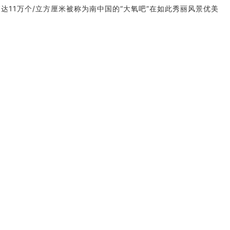
达11万个/立方厘米
被称为南中国的“大氧吧”
在如此秀丽风景优美