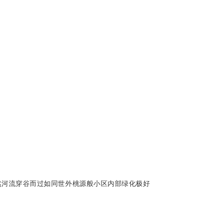
然河流穿谷而过
如同世外桃源般
小区内部绿化极好