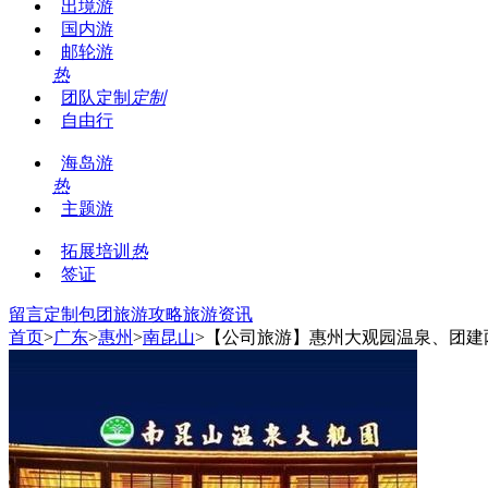
出境游
国内游
邮轮游
热
团队定制
定制
自由行
海岛游
热
主题游
拓展培训
热
签证
留言
定制包团
旅游攻略
旅游资讯
首页
>
广东
>
惠州
>
南昆山
>【公司旅游】惠州大观园温泉、团建