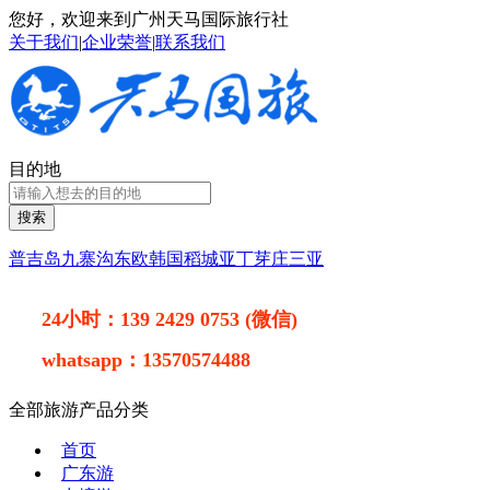
您好，欢迎来到广州天马国际旅行社
关于我们
|
企业荣誉
|
联系我们
目的地
搜索
普吉岛
九寨沟
东欧
韩国
稻城亚丁
芽庄
三亚
24小时：
139 2429 0753 (微信)
whatsapp：
13570574488
全部旅游产品分类
首页
广东游