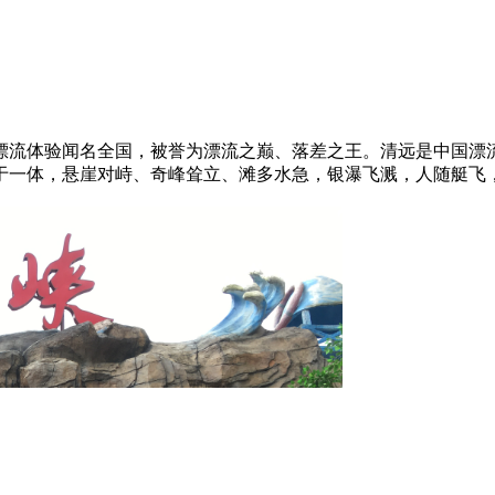
漂流体验闻名全国，被誉为漂流之巅、落差之王。清远是中国漂
于一体，悬崖对峙、奇峰耸立、滩多水急，银瀑飞溅，人随艇飞