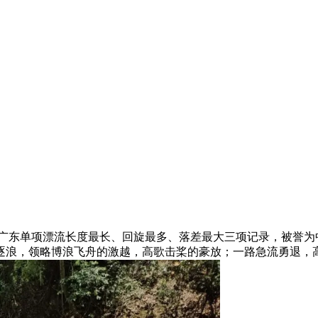
创下了广东单项漂流长度最长、回旋最多、落差最大三项记录，被
逐浪，领略博浪飞舟的激越，高歌击桨的豪放；一路急流勇退，