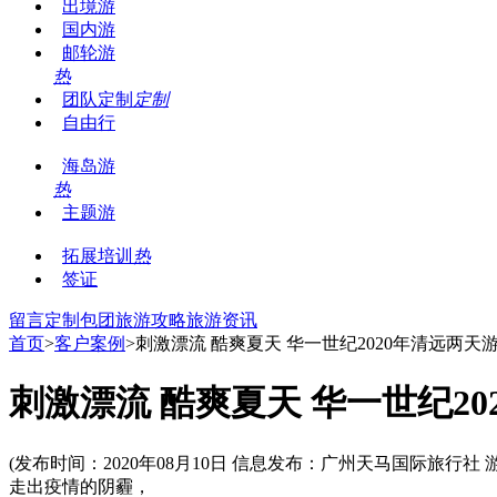
出境游
国内游
邮轮游
热
团队定制
定制
自由行
海岛游
热
主题游
拓展培训
热
签证
留言
定制包团
旅游攻略
旅游资讯
首页
>
客户案例
>刺激漂流 酷爽夏天 华一世纪2020年清远两天
刺激漂流 酷爽夏天 华一世纪20
(发布时间：2020年08月10日 信息发布：广州天马国际旅行社
走出疫情的阴霾，