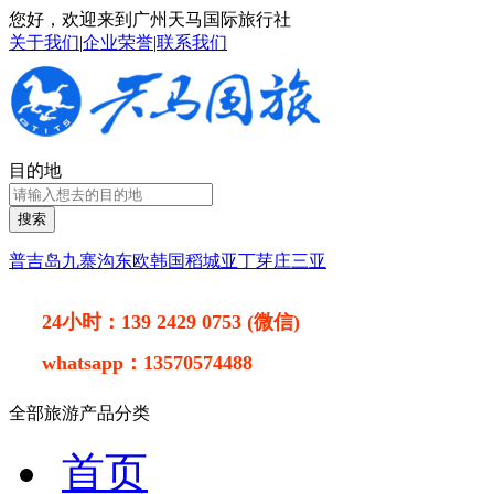
您好，欢迎来到广州天马国际旅行社
关于我们
|
企业荣誉
|
联系我们
目的地
搜索
普吉岛
九寨沟
东欧
韩国
稻城亚丁
芽庄
三亚
24小时：
139 2429 0753 (微信)
whatsapp：
13570574488
全部旅游产品分类
首页