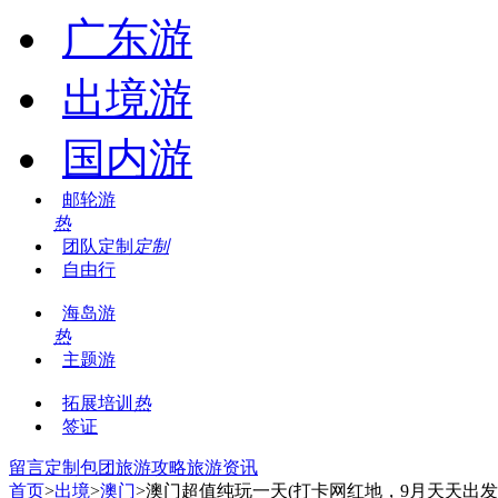
广东游
出境游
国内游
邮轮游
热
团队定制
定制
自由行
海岛游
热
主题游
拓展培训
热
签证
留言
定制包团
旅游攻略
旅游资讯
首页
>
出境
>
澳门
>澳门超值纯玩一天(打卡网红地，9月天天出发