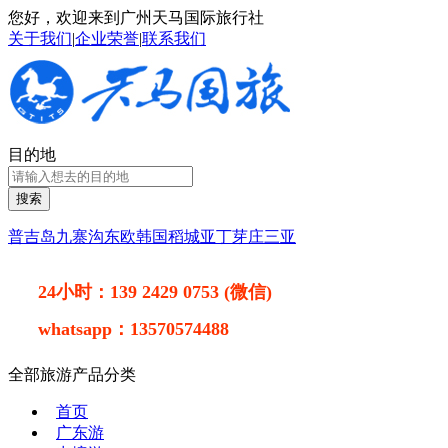
您好，欢迎来到广州天马国际旅行社
关于我们
|
企业荣誉
|
联系我们
目的地
搜索
普吉岛
九寨沟
东欧
韩国
稻城亚丁
芽庄
三亚
24小时：
139 2429 0753 (微信)
whatsapp：
13570574488
全部旅游产品分类
首页
广东游