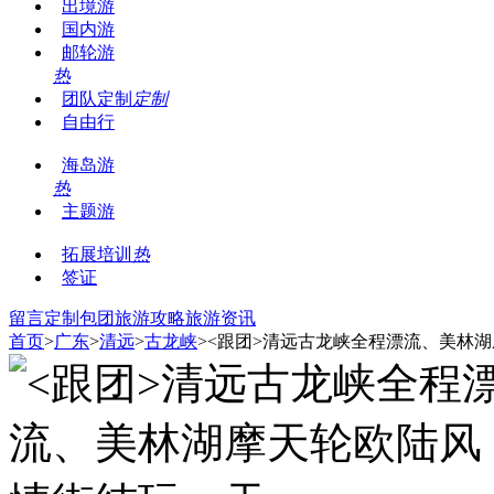
出境游
国内游
邮轮游
热
团队定制
定制
自由行
海岛游
热
主题游
拓展培训
热
签证
留言
定制包团
旅游攻略
旅游资讯
首页
>
广东
>
清远
>
古龙峡
><跟团>清远古龙峡全程漂流、美林