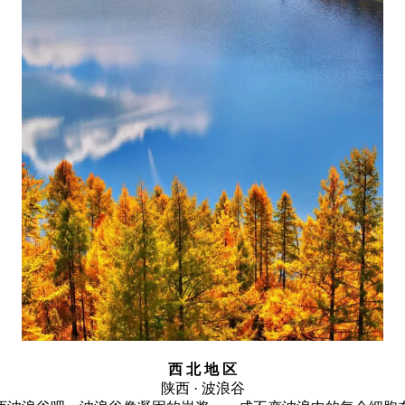
西 北 地 区
陕西 · 波浪谷