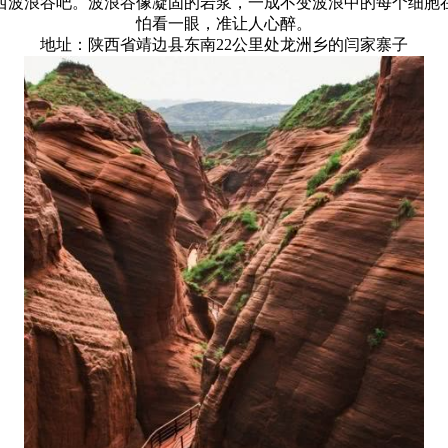
西波浪谷吧。波浪谷像凝固的岩浆，一成不变波浪中的每个细胞
怕看一眼，准让人心醉。
地址：陕西省靖边县东南22公里处龙洲乡的闫家寨子