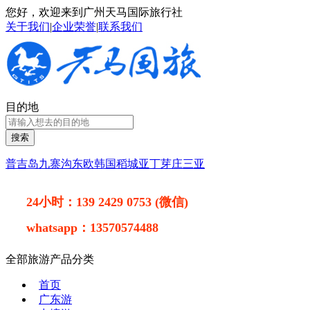
您好，欢迎来到广州天马国际旅行社
关于我们
|
企业荣誉
|
联系我们
目的地
搜索
普吉岛
九寨沟
东欧
韩国
稻城亚丁
芽庄
三亚
24小时：
139 2429 0753 (微信)
whatsapp：
13570574488
全部旅游产品分类
首页
广东游