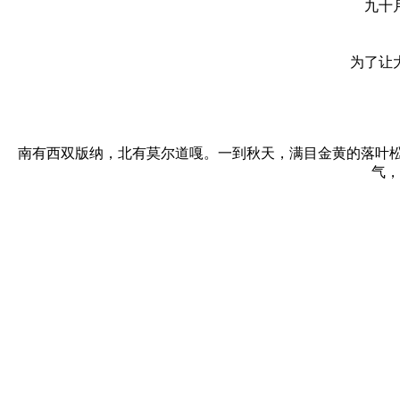
九十
为了让
南有西双版纳，北有莫尔道嘎。一到秋天，满目金黄的落叶
气，