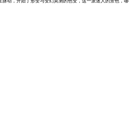
在脉动，开始了形变与变幻莫测的色变，这一派迷人的景色，哪