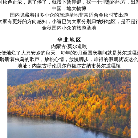
月秋色正浓，累了倦了，就按下暂停键，找一个理想的地方，出
中国，地大物博
国内隐藏着很多小众的旅游圣地非常适合金秋时节出游
大家有更好的方向感知，小编已为大家分别归纳好地区，是不是
金秋国内小众的旅游圣地
华 北 地 区
内蒙古·莫尔道嘎
松便灿烂了大兴安岭的秋天。每年的9月至国庆期间就是莫尔道嘎
聆听着虫鸟的歌声，放松心情，放慢脚步，难得的假期就该这么
地址：内蒙古呼伦贝尔市额尔古纳市莫尔道嘎镇