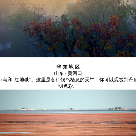
华 东 地 区
山东 · 黄河口
芦苇和“红地毯”。这里是各种候鸟栖息的天堂，你可以观赏到丹
明色彩。