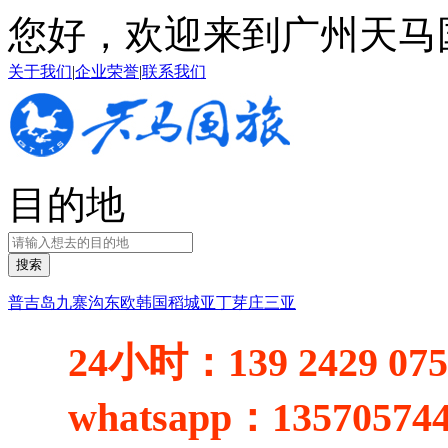
您好，欢迎来到广州天马
关于我们
|
企业荣誉
|
联系我们
目的地
搜索
普吉岛
九寨沟
东欧
韩国
稻城亚丁
芽庄
三亚
24小时：
139 2429 07
whatsapp：
13570574