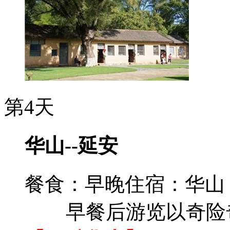
第4天
华山--延安
餐食：早晚
住宿：华山
早餐后游览以奇险奇