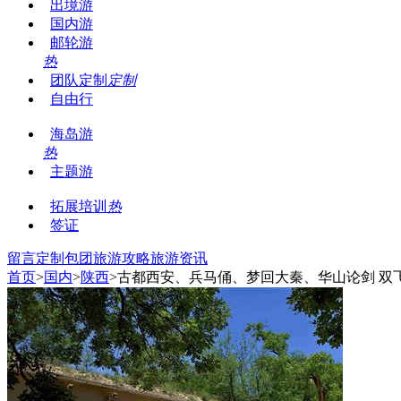
出境游
国内游
邮轮游
热
团队定制
定制
自由行
海岛游
热
主题游
拓展培训
热
签证
留言
定制包团
旅游攻略
旅游资讯
首页
>
国内
>
陕西
>古都西安、兵马俑、梦回大秦、华山论剑 双飞