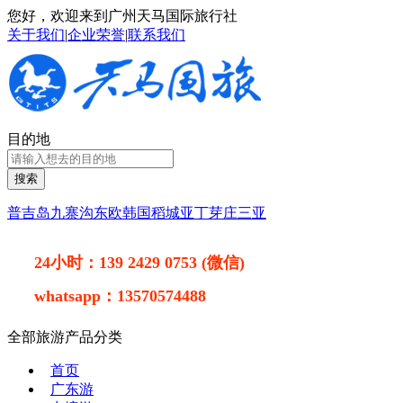
您好，欢迎来到广州天马国际旅行社
关于我们
|
企业荣誉
|
联系我们
目的地
搜索
普吉岛
九寨沟
东欧
韩国
稻城亚丁
芽庄
三亚
24小时：
139 2429 0753 (微信)
whatsapp：
13570574488
全部旅游产品分类
首页
广东游