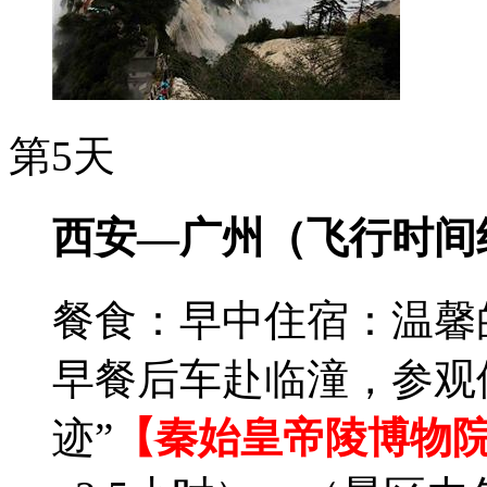
第5天
西安—广州（飞行时间约
餐食：早中
住宿：温馨
早餐后车赴临潼，参观
迹”
【秦始皇帝陵博物