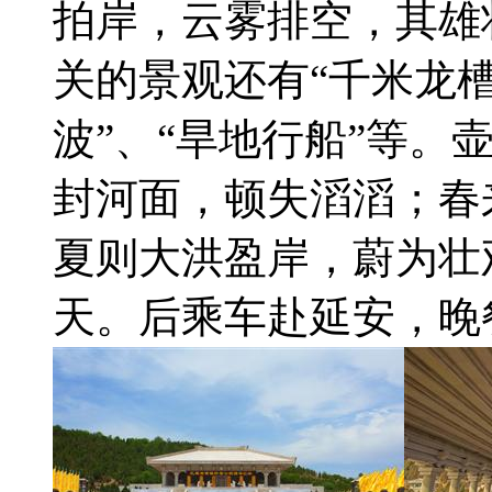
拍岸，云雾排空，其雄
关的景观还有“千米龙槽
波”、“旱地行船”等。
封河面，顿失滔滔；春
夏则大洪盈岸，蔚为壮
天。后乘车赴延安，晚