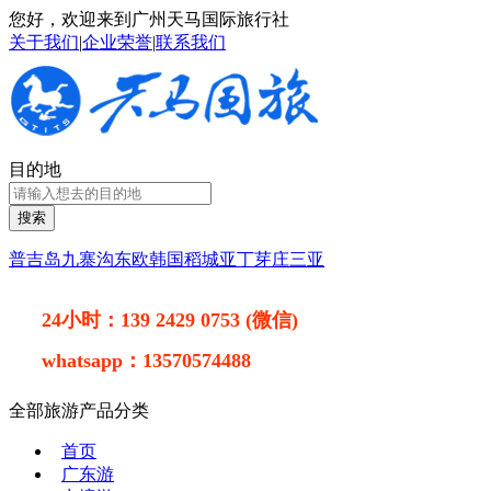
您好，欢迎来到广州天马国际旅行社
关于我们
|
企业荣誉
|
联系我们
目的地
搜索
普吉岛
九寨沟
东欧
韩国
稻城亚丁
芽庄
三亚
24小时：
139 2429 0753 (微信)
whatsapp：
13570574488
全部旅游产品分类
首页
广东游