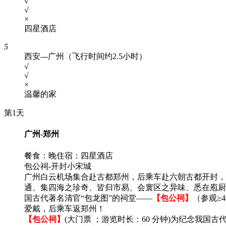
√
√
×
四星酒店
5
西安---广州（飞行时间约2.5小时）
√
√
×
温馨的家
第1天
广州-郑州
餐食：晚
住宿：四星酒店
包公祠-开封小宋城
广州白云机场集合赴古都郑州，后乘车赴六朝古都开封，
通、集四海之珍奇、皆归市易、会寰区之异味、悉在庖厨
国古代著名清官“包龙图”的祠堂——
【包公祠】
（参观≥
爱戴，后乘车返郑州！
【包公祠】
(大门票 ；游览时长：60 分钟)为纪念我