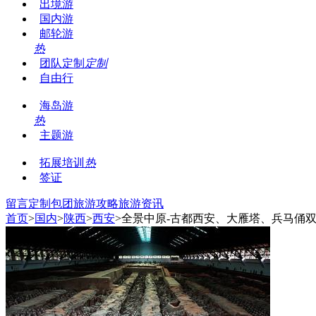
出境游
国内游
邮轮游
热
团队定制
定制
自由行
海岛游
热
主题游
拓展培训
热
签证
留言
定制包团
旅游攻略
旅游资讯
首页
>
国内
>
陕西
>
西安
>全景中原-古都西安、大雁塔、兵马俑双