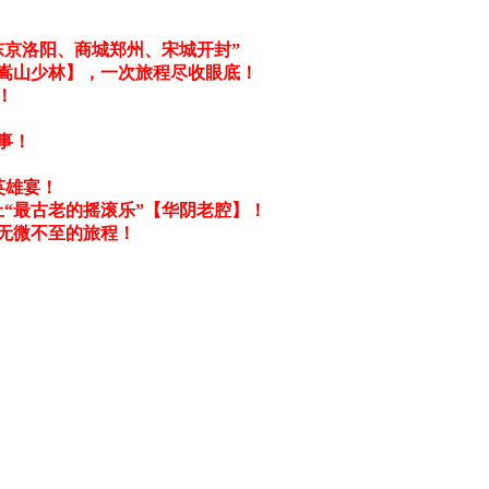
东京洛阳、商城郑州、宋城开封”
【嵩山少林】，一次旅程尽收眼底！
！
事！
英雄宴！
上“最古老的摇滚乐”【华阴老腔】！
验无微不至的旅程！