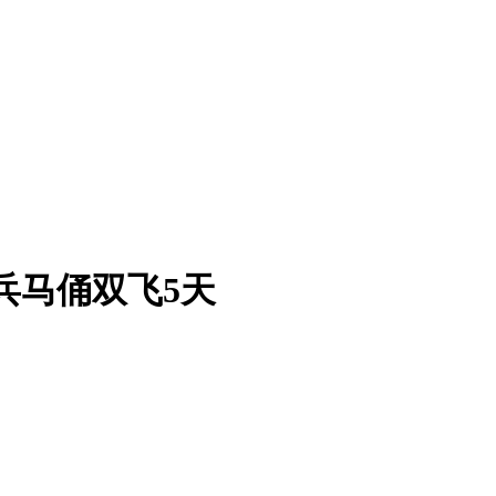
兵马俑双飞5天