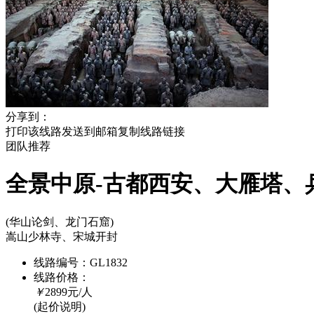
分享到：
打印该线路
发送到邮箱
复制线路链接
团队
推荐
全景中原-古都西安、大雁塔、
(华山论剑、龙门石窟)
嵩山少林寺、宋城开封
线路编号：
GL1832
线路价格：
￥
2899
元/人
(起价说明)