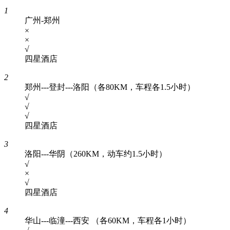
1
广州-郑州
×
×
√
四星酒店
2
郑州---登封---洛阳（各80KM，车程各1.5小时）
√
√
√
四星酒店
3
洛阳---华阴（260KM，动车约1.5小时）
√
×
√
四星酒店
4
华山---临潼---西安 （各60KM，车程各1小时）