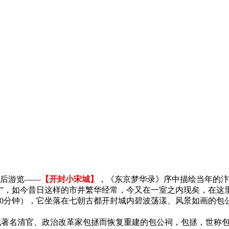
后游览——
【开封小宋城】
，《东京梦华录》序中描绘当年的汴
”，如今昔日这样的市井繁华经常，今又在一室之内现矣，在这里
40分钟），它坐落在七朝古都开封城内碧波荡漾、风景如画的
国古代著名清官、政治改革家包拯而恢复重建的包公祠，包拯，世