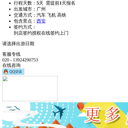
行程天数：
5
天 需提前
1
天报名
出发城市：
广州
交通方式：
汽车 飞机 高铁
包含景点：
西安
签约方式：
到店签约
授权在线签约
上门
请选择出游日期
客服专线
020 - 13924290753
在线咨询