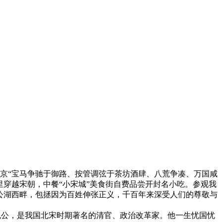
京“宝马争驰于御路、按管调弦于茶坊酒肆、八荒争凑、万国咸
穿越宋朝，中餐“小宋城”美食街自费品尝开封名小吃。参观我
包公湖西畔，包拯因为百姓伸张正义，千百年来深受人们的尊敬与
称包公，是我国北宋时期著名的清官、政治改革家。他一生忧国忧