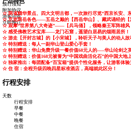
产品特色
预订须知
附加协议
☆ 两省精华景点、四大文明古都，一次旅行尽览“西京长安、
游客问答
☆ 尽览两岳各色——五岳之巅的【西岳华山】、藏武诵经的
立即预订
☆ 观摩“世界第八大奇迹”——【兵马俑】，领略秦王军阵雄风
☆ 感受佛教艺术宝库——龙门石窟，遥望白居易的烟雨居所！
☆ 游走【开封古城】的【小宋城】，聆听天子与美人的动人故
☆ 特别赠送：每人一副华山登山爱心手套！
☆ 特别赠送：华山免费升级一餐价值68元人的-----华山论剑之
☆ 特别赠送：价值168元被誉为“中国戏曲活化石”的中国大地
☆ 独家推出：每团配备“百宝箱”提供个性化服务，让游客体
☆ 住 宿：全程升级四晚四星标准酒店，高端就此区分！
行程安排
天数
行程安排
早餐
中餐
晚餐
住宿