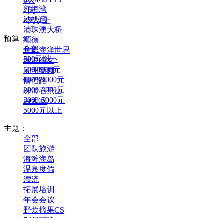
6天
红海湾
7天
沙扒湾
8天以上
港珠澳大桥
预算：
顺德
全部
长隆海洋世界
500元以下
珠海渔女
500-1000元
圆明新园
1000-2000元
情侣路
2000-3000元
珠海石景山
3000-5000元
白水寨
5000元以上
主题：
全部
团队旅游
海滩海岛
温泉度假
漂流
拓展培训
年会会议
野炊摘果CS