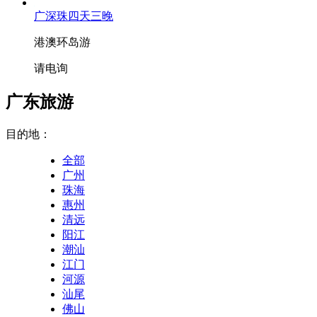
广深珠四天三晚
港澳环岛游
请电询
广东旅游
目的地：
全部
广州
珠海
惠州
清远
阳江
潮汕
江门
河源
汕尾
佛山