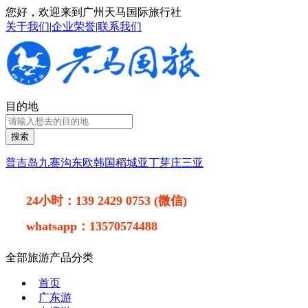
您好，欢迎来到广州天马国际旅行社
关于我们
|
企业荣誉
|
联系我们
目的地
搜索
普吉岛
九寨沟
东欧
韩国
稻城亚丁
芽庄
三亚
24小时：
139 2429 0753 (微信)
whatsapp：
13570574488
全部旅游产品分类
首页
广东游