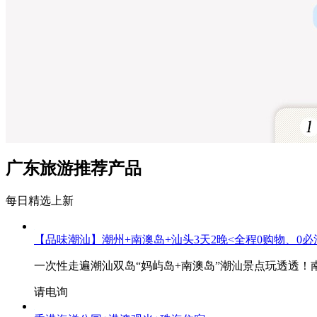
广东旅游推荐产品
每日精选上新
【品味潮汕】潮州+南澳岛+汕头3天2晚<全程0购物、0
一次性走遍潮汕双岛“妈屿岛+南澳岛”潮汕景点玩透透！
请电询