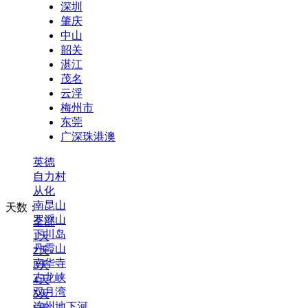
深圳
肇庆
中山
韶关
湛江
茂名
云浮
梅州市
东莞
广深珠港澳
英德
自力村
从化
南昆山
天数：
罗浮山
全部
下川岛
1天
丹霞山
2天
南华寺
3天
古龙峡
4天
双月湾
5天
连州地下河