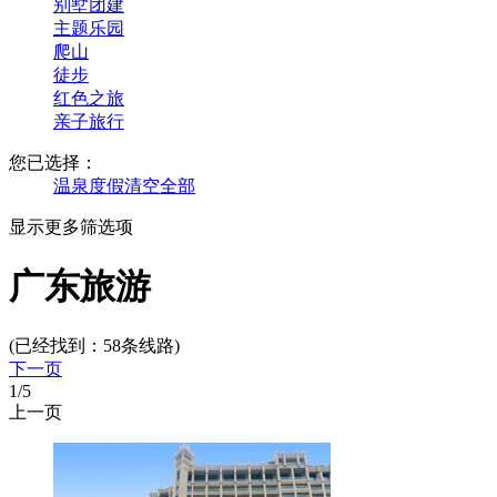
别墅团建
主题乐园
爬山
徒步
红色之旅
亲子旅行
您已选择：
温泉度假
清空全部
显示更多筛选项
广东旅游
(已经找到：
58
条线路)
下一页
1
/5
上一页