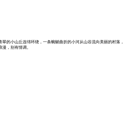
青翠的小山丘连绵环绕，一条蜿蜒曲折的小河从山谷流向美丽的村落，
浪漫，别有情调。