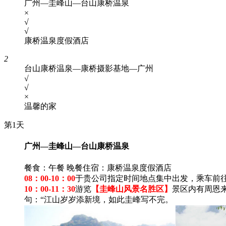
广州—圭峰山—台山康桥温泉
×
√
√
康桥温泉度假酒店
2
台山康桥温泉—康桥摄影基地—广州
√
√
×
温馨的家
第1天
广州—圭峰山—台山康桥温泉
餐食：午餐 晚餐
住宿：康桥温泉度假酒店
08：00-10：00
于贵公司指定时间地点集中出发，乘车前
10：00-11：30
游览
【圭峰山风景名胜区】
景区内有周恩
句：“江山岁岁添新境，如此圭峰写不完。