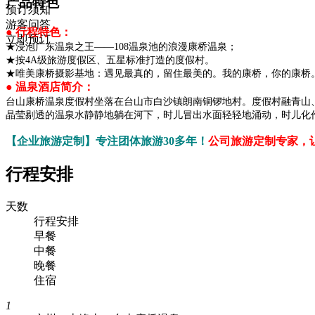
产品特色
预订须知
游客问答
● 行程特色：
立即预订
★浸泡广东温泉之王——108温泉池的浪漫康桥温泉；
★按4A级旅游度假区、五星标准打造的度假村。
★唯美康桥摄影基地：遇见最真的，留住最美的。我的康桥，你的康桥
● 温泉酒店简介：
台山康桥温泉度假村坐落在台山市白沙镇朗南铜锣地村。度假村融青山
晶莹剔透的温泉水静静地躺在河下，时儿冒出水面轻轻地涌动，时儿化
【企业旅游定制】专注团体旅游30多年！
公司旅游定制专家，让
行程安排
天数
行程安排
早餐
中餐
晚餐
住宿
1