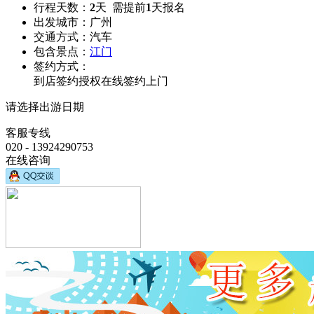
行程天数：
2
天 需提前
1
天报名
出发城市：
广州
交通方式：
汽车
包含景点：
江门
签约方式：
到店签约
授权在线签约
上门
请选择出游日期
客服专线
020 - 13924290753
在线咨询