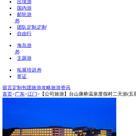
出境游
国内游
邮轮游
热
团队定制
定制
自由行
海岛游
热
主题游
拓展培训
热
签证
留言
定制包团
旅游攻略
旅游资讯
首页
>
广东
>
江门
>【公司旅游】台山康桥温泉度假村二天游(五