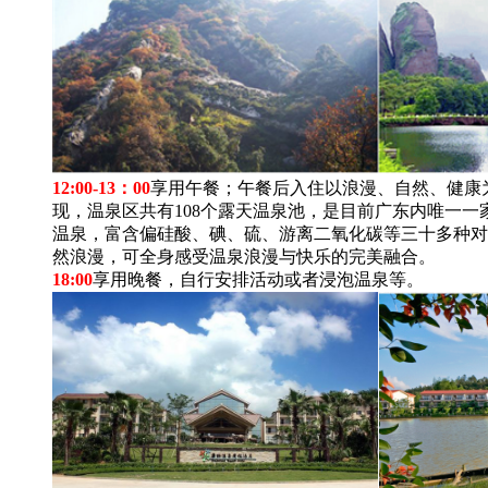
12:00-13：00
享用午餐；午餐后入住以浪漫、自然、健康
现，温泉区共有108个露天温泉池，是目前广东内唯一
温泉，富含偏硅酸、碘、硫、游离二氧化碳等三十多种对
然浪漫，可全身感受温泉浪漫与快乐的完美融合。
18:00
享用晚餐，自行安排活动或者浸泡温泉等。