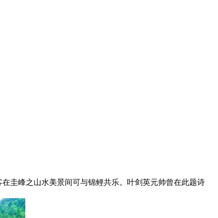
客在圭峰之山水美景间可与锦鲤共乐。叶剑英元帅曾在此题诗