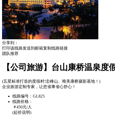
分享到：
打印该线路
发送到邮箱
复制线路链接
团队
推荐
【公司旅游】台山康桥温泉度
(五星标准打造的度假村!圭峰山、唯美康桥摄影基地！)
企业旅游定制专家，让您省事省心舒心！
线路编号：
GL825
线路价格：
￥
450
元/人
(起价说明)