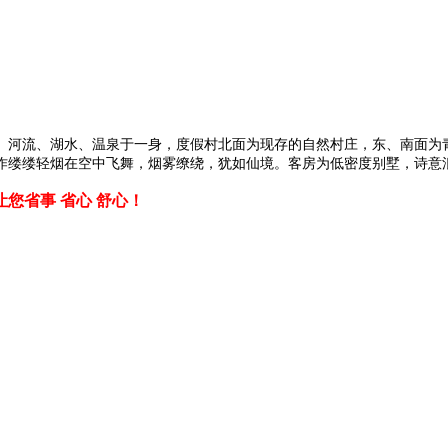
。
、河流、湖水、温泉于一身，度假村北面为现存的自然村庄，东、南面为
作缕缕轻烟在空中飞舞，烟雾缭绕，犹如仙境。客房为低密度别墅，诗意
您省事 省心 舒心！