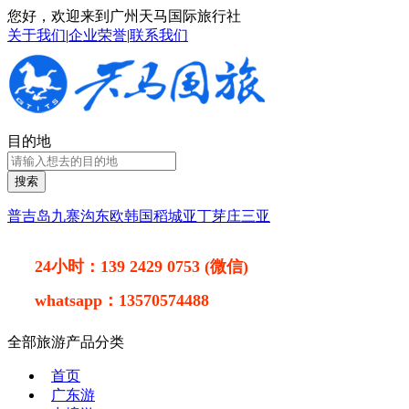
您好，欢迎来到广州天马国际旅行社
关于我们
|
企业荣誉
|
联系我们
目的地
搜索
普吉岛
九寨沟
东欧
韩国
稻城亚丁
芽庄
三亚
24小时：
139 2429 0753 (微信)
whatsapp：
13570574488
全部旅游产品分类
首页
广东游