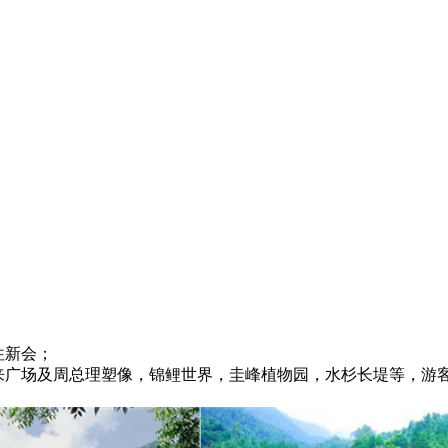
往新会；
来广场及周总理塑像，锦鲤世界，圭峰植物园，水杉长堤等，游