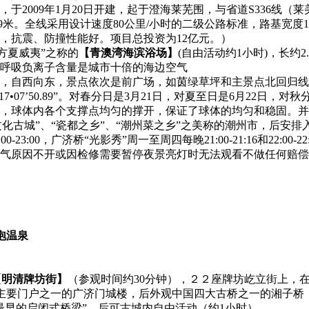
于2009年1月20日开建，起于澄海莱芜围，与省道S336线
739米。全线采用设计速度80公里/小时的二级公路标准，路基宽度
，抗震、防撞性能好。项目总投资为12亿元。）
方夏威夷”之称的
【青澳湾海滨浴场】
(自由活动约1小时)，长
呼吸负离子含量是城市十倍的海边空气
25米，自西向东，景点依次是前广场，如茵绿草坪和主景点北回归
117•07’50.89”。对春分日是3月21日，对夏至日是6月22日
，球体内各个支撑点均匀的撑开，保证了球体的均匀和稳固。并
文化古城”、“瓷都之乡”、“潮州菜之乡”之美称的潮州市，后安
-23:00，广济桥“光影秀”周一至周四每晚21:00-21:16和22:00-
天气原因不开或因检修需要暂停夜景亮灯时无法观看不做任何赔
泡温泉
【明清牌坊街】
（参观时间约30分钟），２２座牌坊屹立街上，
城主要门户之一的广济门城楼，后外观中国四大古桥之一的湘子桥
最早的启闭式桥梁”。后可古城内自由活动（约1小时）