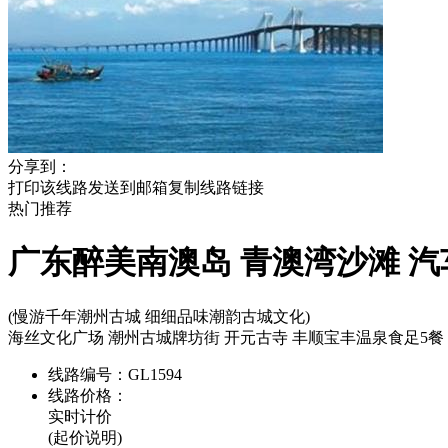
分享到：
打印该线路
发送到邮箱
复制线路链接
热门
推荐
广东醉美南澳岛 青澳湾沙滩 
(慢游千年潮州古城 细细品味潮韵古城文化)
海丝文化广场 潮州古城牌坊街 开元古寺 丰顺宝丰温泉食足5餐
线路编号：
GL1594
线路价格：
实时计价
(起价说明)