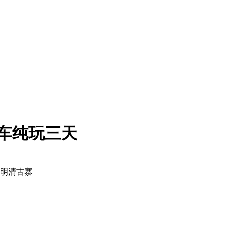
汽车纯玩三天
 明清古寨