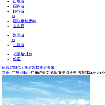
出境游
国内游
邮轮游
热
团队定制
定制
自由行
海岛游
热
主题游
拓展培训
热
签证
留言
定制包团
旅游攻略
旅游资讯
首页
>
广东
>
潮汕
>广东醉美南澳岛 青澳湾沙滩 汽车纯玩三天(