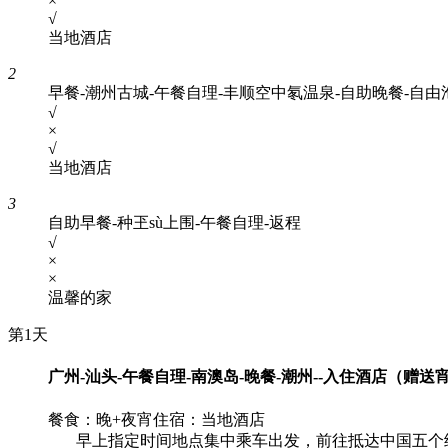
×
√
当地酒店
2
早餐-潮州古城-午餐自理-丰顺空中氡温泉-自助晚餐-自由
√
×
√
当地酒店
3
自助早餐-种玊sù上围-午餐自理-返程
√
×
×
温馨的家
第1天
广州-汕头-午餐自理-南澳岛-晚餐-潮州--入住酒店（赠送
餐食：晚+夜宵
住宿：当地酒店
早上指定时间地点集中乘车出发，前往抵达中国五个