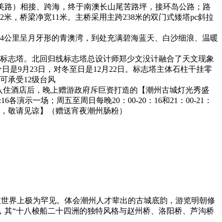
（莱美路）相接、跨海，终于南澳长山尾苦路坪，接环岛公路；路
12米，桥梁净宽11米。主桥采用主跨238米的双门式矮塔pc斜拉
约2.4公里呈月牙形的青澳湾，到处充满碧海蓝天、白沙细浪、温暖
线标志塔。北回归线标志塔总设计师郑少文没计融合了天文现象
，对秋分日是9月23日，对冬至日是12月22日。标志塔主体石柱干挂零
可承受12级台风
排入住酒店后，晚上赠游政府斥巨资打造的【潮州古城灯光秀盛
22:16各演示一场；周五至周日每晚20：00-20：16和21：00-21：
偿，敬请见谅】（赠送宵夜潮州肠粉）
在世界上极为罕见。体会潮州人才辈出的古城底韵，游览明朝修
，其“十八梭船二十四洲的独特风格与赵州桥、洛阳桥、芦沟桥