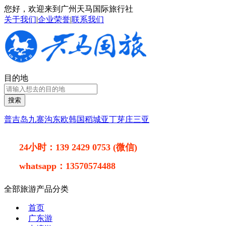
您好，欢迎来到广州天马国际旅行社
关于我们
|
企业荣誉
|
联系我们
目的地
搜索
普吉岛
九寨沟
东欧
韩国
稻城亚丁
芽庄
三亚
24小时：
139 2429 0753 (微信)
whatsapp：
13570574488
全部旅游产品分类
首页
广东游