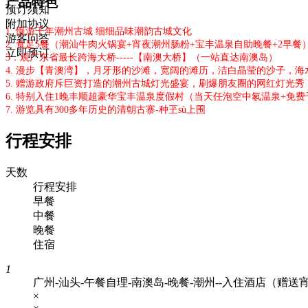
产品特色
预订须知
附加协议
1. 慢游千年潮州古城 细细品味潮韵古城文化
游客问答
2. 食足5餐（潮汕牛肉火锅宴+宵夜潮州肠粉+宝丰温泉自助晚餐+2早餐
立即预订
3．观广东省最长跨海大桥-----【南澳大桥】（一站直达南澳岛）
4. 漫步【青澳湾】，月牙形的沙滩，宽阔的滩历，洁白晶莹的沙子，海
5. 赠游政府斥巨资打造的潮州古城灯光盛宴，刷爆朋友圈的网红灯光秀
6. 特别入住1晚丰顺超豪华宝丰温泉度假村（当天任泡空中氡温泉+免
7. 游览具有300多年历史的清朝古寨-种玊sù上围
行程安排
天数
行程安排
早餐
中餐
晚餐
住宿
1
广州-汕头-午餐自理-南澳岛-晚餐-潮州--入住酒店（赠送
×