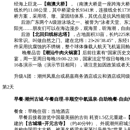
经海上巨龙—
【南澳大桥】
，（南澳大桥是一座跨海大桥，
线长约11.08公里，其中桥梁全长9341米，连接线全长1
桥方案，采用塔、墩、梁固结体系，其优点是抗风性能强
后游广东两个A级游泳场之一、被誉为“泳者天堂、东
阳光……朋友们可以在海边漫步，观海景，听海潮，自由
后游
【北回归线标志塔】
，占地面积33亩，长约2
和常识。叫做自然之门。建在北纬：23•26’38.45”，东经
件采用抗腐蚀的不绣钢，整个球体像载人航天飞机返回舱
晚餐品尝
【潮汕牛肉火锅宴】
后前往素有“国家历史
宴，周一至周日每晚19:00-22:30，国家法定节假日每晚19:00
16各演示一场（演示节目相同），请注意如因政策或者
升级A团 ：潮州凤凰台或易嘉商务酒店或云和酒店或同级
第2天
早餐-潮州古城-午餐自理-丰顺空中氡温泉-自助晚餐-自由
餐食：早晚
住宿：当地酒店
早餐后接着游览中国最美丽的古街 耗资1.5亿元重建--
建的
【古城墙+开元古寺】
（约40分钟）、外观潮州府
并称中国四大古桥，被著名桥梁专家茅以升誉为“世界上