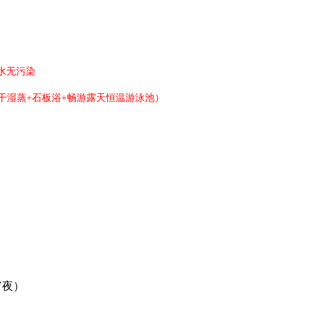
）
水无污染
费干湿蒸+石板浴+畅游露天恒温游泳池）
宵夜）