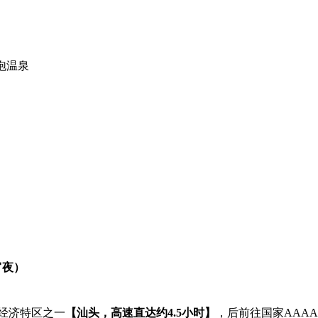
泡温泉
宵夜）
经济特区之一
【汕头，高速直达约4.5小时】
，后前往国家AAA