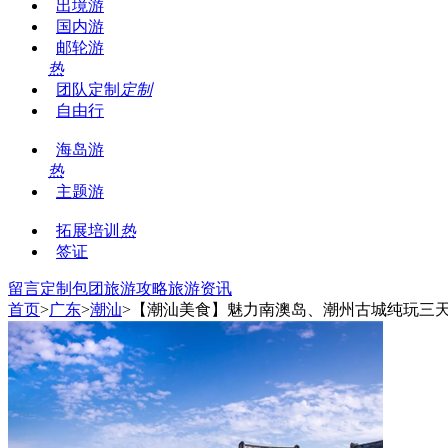
出境游
国内游
邮轮游
热
团队定制
定制
自由行
海岛游
热
主题游
拓展培训
热
签证
留言
定制包团
旅游攻略
旅游资讯
首页
>
广东
>
潮汕
>【潮汕美食】魅力南澳岛、潮州古城纯玩三天