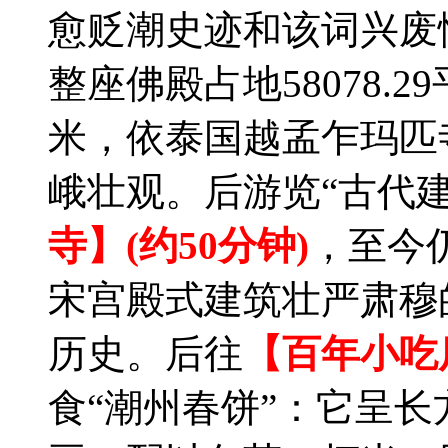
愈贬潮史迹和该词兴废
整座佛殿占地58078.2
米，依泰国越孟乍玛匹寺
峨壮观。后游览“古代
寺】(约50分钟)
，至今
宋宫殿式建筑壮严肃穆的
历史。后往
【百年小吃
食“潮州春饼”：它呈