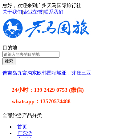
您好，欢迎来到广州天马国际旅行社
关于我们
|
企业荣誉
|
联系我们
目的地
搜索
普吉岛
九寨沟
东欧
韩国
稻城亚丁
芽庄
三亚
24小时：
139 2429 0753 (微信)
whatsapp：
13570574488
全部旅游产品分类
首页
广东游