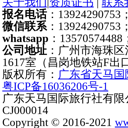
纯玩是什么意思
双飞/双卧是什么
散客/团队线路
关于我们
|
资质证书
|
联系
报名电话
：13924290753；
微信联系
：13924290753
whatsapp
：13570574488
公司地址
：广州市海珠区
1617室（昌岗地铁站F出
版权所有：
广东省天马国