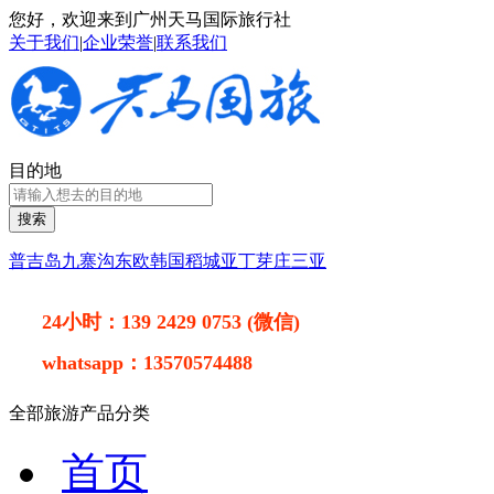
您好，欢迎来到广州天马国际旅行社
关于我们
|
企业荣誉
|
联系我们
目的地
搜索
普吉岛
九寨沟
东欧
韩国
稻城亚丁
芽庄
三亚
24小时：
139 2429 0753 (微信)
whatsapp：
13570574488
全部旅游产品分类
首页