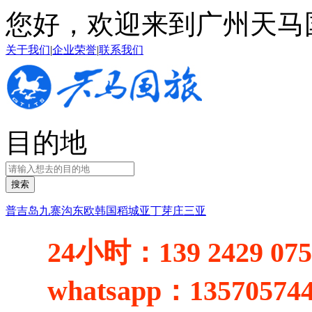
您好，欢迎来到广州天马
关于我们
|
企业荣誉
|
联系我们
目的地
搜索
普吉岛
九寨沟
东欧
韩国
稻城亚丁
芽庄
三亚
24小时：
139 2429 07
whatsapp：
13570574