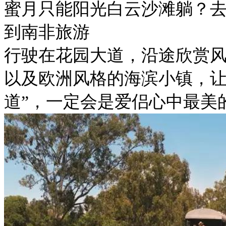
蜜月只能阳光白云沙滩躺？
到南非旅游
行驶在花园大道，沿途欣赏
以及欧洲风格的海滨小镇，让
道”，一定会是爱侣心中最美