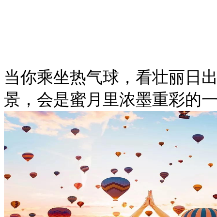
当你乘坐热气球，看壮丽日
景，会是蜜月里浓墨重彩的