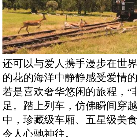
还可以与爱人携手漫步在世
的花的海洋中静静感受爱情
若是喜欢奢华悠闲的旅程，“
足。踏上列车，仿佛瞬间穿
中，珍藏级车厢、五星级美
令人心驰神往。