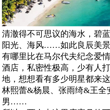
清澈得不可思议的海水，碧
阳光、海风……如此良辰美
有哪里比在马尔代夫纪念爱
酒店，私密性极高，少有人
地，想想看有多少明星都来这
林熙蕾&杨晨、张雨绮&王全
男……