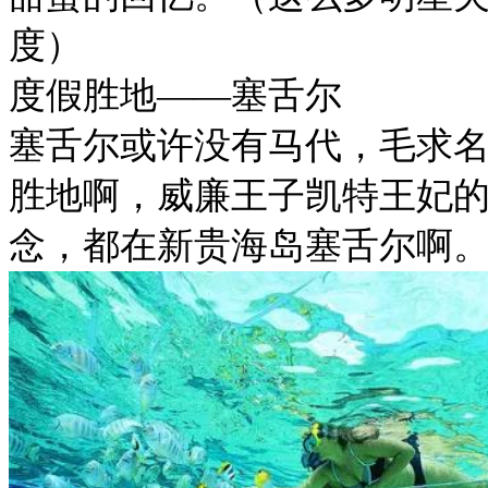
度）
度假胜地——塞舌尔
塞舌尔或许没有马代，毛求
胜地啊，威廉王子凯特王妃
念，都在新贵海岛塞舌尔啊