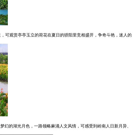
道，可观赏亭亭玉立的荷花在夏日的骄阳里竞相盛开，争奇斗艳，迷人的
赏梦幻的湖光月色，一路领略麻涌人文风情，可感受到岭南人日新月异、