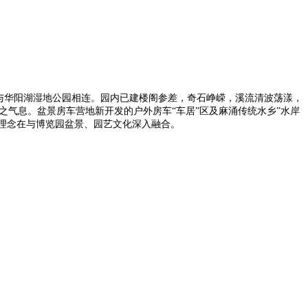
与华阳湖湿地公园相连。园内已建楼阁参差，奇石峥嵘，溪流清波荡漾，
气息。盆景房车营地新开发的户外房车“车居”区及麻涌传统水乡”水岸
理念在与博览园盆景、园艺文化深入融合。