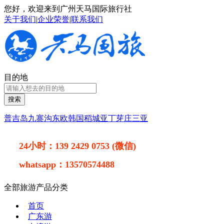
您好，欢迎来到广州天马国际旅行社
关于我们
|
企业荣誉
|
联系我们
目的地
搜索
普吉岛
九寨沟
东欧
韩国
稻城亚丁
芽庄
三亚
24小时：
139 2429 0753 (微信)
whatsapp：
13570574488
全部旅游产品分类
首页
广东游