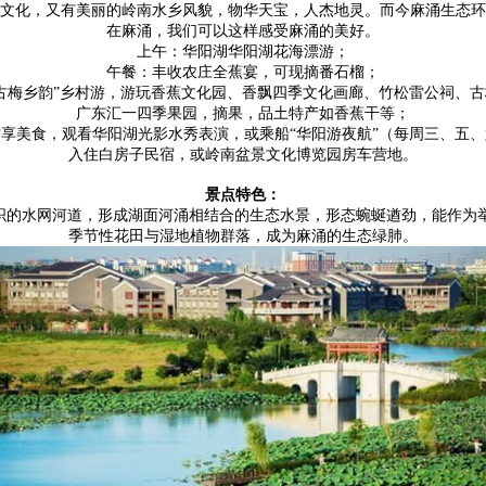
文化，又有美丽的岭南水乡风貌，物华天宝，人杰地灵。而今麻涌生态环
在麻涌，我们可以这样感受麻涌的美好。
上午：华阳湖华阳湖花海漂游；
午餐：丰收农庄全蕉宴，可现摘番石榴；
古梅乡韵”乡村游，游玩香蕉文化园、香飘四季文化画廊、竹松雷公祠、
广东汇一四季果园，摘果，品土特产如香蕉干等；
享美食，观看华阳湖光影水秀表演，或乘船“华阳游夜航”（每周三、五
入住白房子民宿，或岭南盆景文化博览园房车营地。
景点特色：
的水网河道，形成湖面河涌相结合的生态水景，形态蜿蜒遒劲，能作为
季节性花田与湿地植物群落，成为麻涌的生态绿肺。