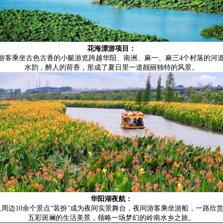
花海漂游项目：
。游客乘坐古色古香的小艇游览跨越华阳、南洲、麻一、麻三4个村落的河
水韵，醉人的荷香，形成了夏日里一道靓丽独特的风景。
华阳湖夜航：
10余个景点“装扮”成为夜间实景舞台，夜间游客乘坐游船，一路欣
五彩斑斓的生活美景，领略一场梦幻的岭南水乡之旅。