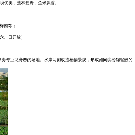
境优美，蕉林碧野，鱼米飘香。
古梅园等；
、六、日开放）
举办专业龙舟赛的场地。水岸两侧改造植物景观，形成如同缤纷锦缎般的