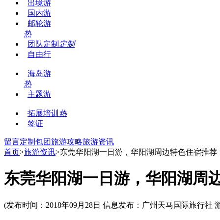
出境游
国内游
邮轮游
热
团队定制
定制
自由行
海岛游
热
主题游
拓展培训
热
签证
留言
定制包团
旅游攻略
旅游资讯
首页
>
旅游资讯
>东莞华阳湖一日游，华阳湖周边特色住宿推荐
东莞华阳湖一日游，华阳湖周
(发布时间：2018年09月28日 信息发布：广州天马国际旅行社 