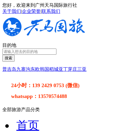
您好，欢迎来到广州天马国际旅行社
关于我们
|
企业荣誉
|
联系我们
目的地
搜索
普吉岛
九寨沟
东欧
韩国
稻城亚丁
芽庄
三亚
24小时：
139 2429 0753 (微信)
whatsapp：
13570574488
全部旅游产品分类
首页