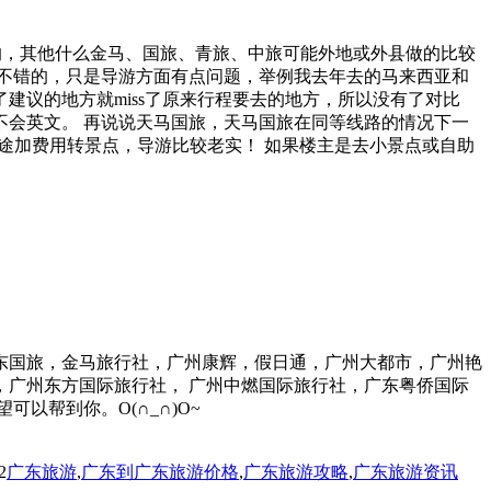
大的，其他什么金马、国旅、青旅、中旅可能外地或外县做的比较
不错的，只是导游方面有点问题，举例我去年去的马来西亚和
议的地方就miss了原来行程要去的地方，所以没有了对比
然不会英文。 再说说天马国旅，天马国旅在同等线路的情况下一
途加费用转景点，导游比较老实！ 如果楼主是去小景点或自助
东国旅，金马旅行社，广州康辉，假日通，广州大都市，广州艳
广州东方国际旅行社， 广州中燃国际旅行社，广东粤侨国际
以帮到你。O(∩_∩)O~
2
广东旅游
,
广东到广东旅游价格
,
广东旅游攻略
,
广东旅游资讯