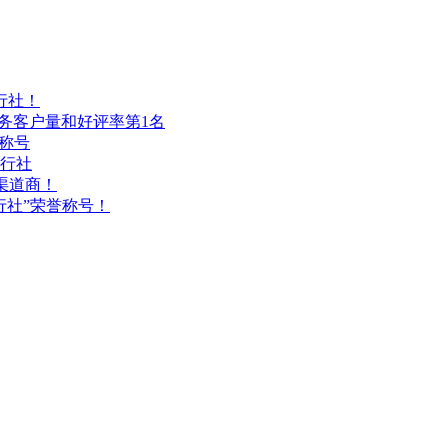
行社！
服务客户量和好评率第1名
业称号
行社
渠道商！
行社”荣誉称号！