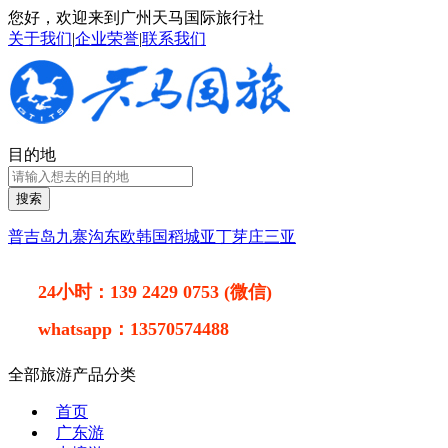
您好，欢迎来到广州天马国际旅行社
关于我们
|
企业荣誉
|
联系我们
目的地
搜索
普吉岛
九寨沟
东欧
韩国
稻城亚丁
芽庄
三亚
24小时：
139 2429 0753 (微信)
whatsapp：
13570574488
全部旅游产品分类
首页
广东游