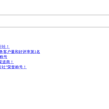
行社！
服务客户量和好评率第1名
业称号
渠道商！
行社”荣誉称号！