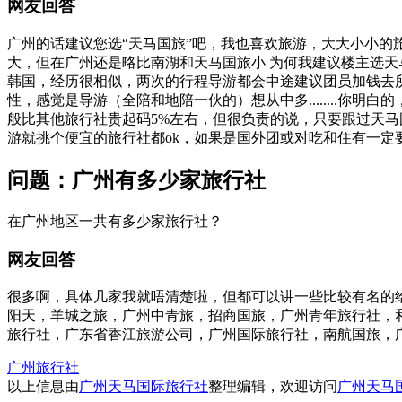
网友回答
广州的话建议您选“天马国旅”吧，我也喜欢旅游，大大小小的
大，但在广州还是略比南湖和天马国旅小 为何我建议楼主选
韩国，经历很相似，两次的行程导游都会中途建议团员加钱去所
性，感觉是导游（全陪和地陪一伙的）想从中多........
般比其他旅行社贵起码5%左右，但很负责的说，只要跟过天
游就挑个便宜的旅行社都ok，如果是国外团或对吃和住有一定
问题：广州有多少家旅行社
在广州地区一共有多少家旅行社？
网友回答
很多啊，具体几家我就唔清楚啦，但都可以讲一些比较有名的
阳天，羊城之旅，广州中青旅，招商国旅，广州青年旅行社，
旅行社，广东省香江旅游公司，广州国际旅行社，南航国旅，广东
广州旅行社
以上信息由
广州天马国际旅行社
整理编辑，欢迎访问
广州天马