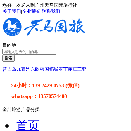
您好，欢迎来到广州天马国际旅行社
关于我们
|
企业荣誉
|
联系我们
目的地
搜索
普吉岛
九寨沟
东欧
韩国
稻城亚丁
芽庄
三亚
24小时：
139 2429 0753 (微信)
whatsapp：
13570574488
全部旅游产品分类
首页