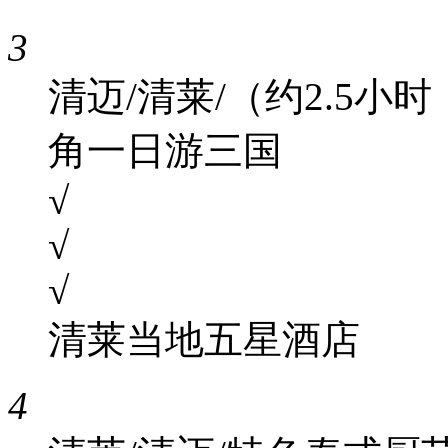
3
清迈/清莱/（约2.5小
角一日游三国
√
√
√
清莱当地五星酒店
4