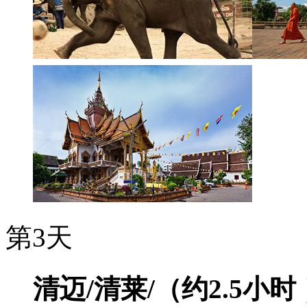
第3天
清迈/清莱/（约2.5小