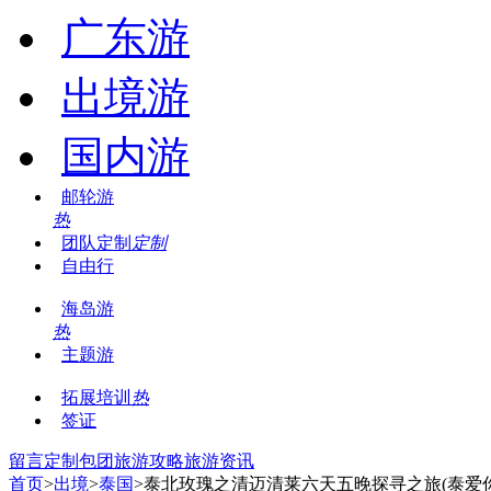
广东游
出境游
国内游
邮轮游
热
团队定制
定制
自由行
海岛游
热
主题游
拓展培训
热
签证
留言
定制包团
旅游攻略
旅游资讯
首页
>
出境
>
泰国
>泰北玫瑰之清迈清莱六天五晚探寻之旅(泰爱你