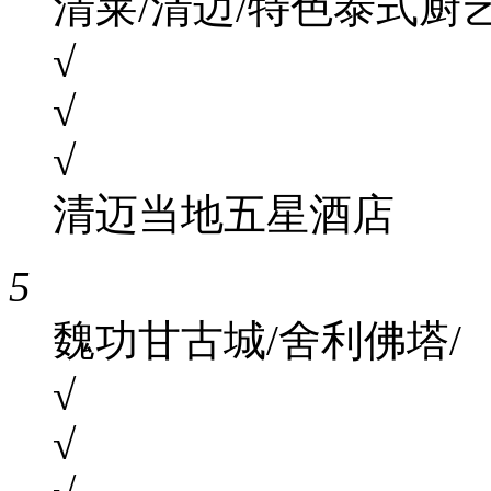
清莱/清迈/特色泰式厨
√
√
√
清迈当地五星酒店
5
魏功甘古城/舍利佛塔/
√
√