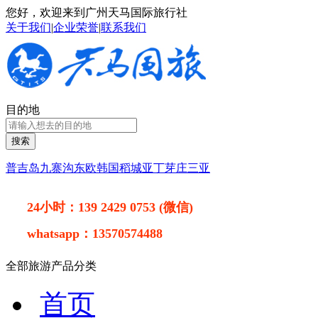
您好，欢迎来到广州天马国际旅行社
关于我们
|
企业荣誉
|
联系我们
目的地
搜索
普吉岛
九寨沟
东欧
韩国
稻城亚丁
芽庄
三亚
24小时：
139 2429 0753 (微信)
whatsapp：
13570574488
全部旅游产品分类
首页