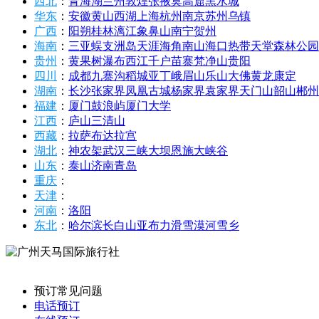
西北
：
青海湖
兰州
敦煌
张掖
莫高窟
黑水城
华东
：
安徽
黄山
西湖
上海
杭州
南京
苏州
乌镇
广西
：
阳朔
桂林
漓江
象鼻山
南宁
贺州
海南
：
三亚
蜈支洲岛
天涯海角
南山
海口
热带天堂森林公园
贵州
：
黄果树瀑布
西江千户苗寨
梵净山
贵阳
四川
：
成都
九寨沟
稻城亚丁
峨眉山
乐山大佛
黄龙
康定
湖南
：
长沙
张家界
凤凰古城
杨家界
袁家界
天门山
韶山
郴州
福建
：
厦门
鼓浪屿
厦门大学
江西
：
庐山
三清山
西藏
：
拉萨
布达拉宫
湖北
：
神农架
武汉
三峡大坝
恩施大峡谷
山东
：
泰山
济南
青岛
重庆
：
天津
：
河南
：
洛阳
东北
：
哈尔滨
长白山
亚布力滑雪
漠河
雪乡
预订常见问题
电话预订