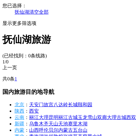
您已选择：
抚仙湖
清空全部
显示更多筛选项
抚仙湖旅游
(已经找到：
0
条线路)
1
/0
上一页
共0条
1
国内旅游目的地导航
北京
：
天安门
故宫
八达岭长城
颐和园
陕西
：
西安
云南
：
丽江
大理
昆明
丽江古城
玉龙雪山
双廊
大理古城
西双
新疆
：
乌鲁木齐
天山天池
赛里木湖
内蒙
：
山西
呼伦贝尔
内蒙古
五台山