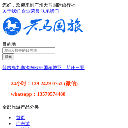
您好，欢迎来到广州天马国际旅行社
关于我们
|
企业荣誉
|
联系我们
目的地
搜索
普吉岛
九寨沟
东欧
韩国
稻城亚丁
芽庄
三亚
24小时：
139 2429 0753 (微信)
whatsapp：
13570574488
全部旅游产品分类
首页
广东游