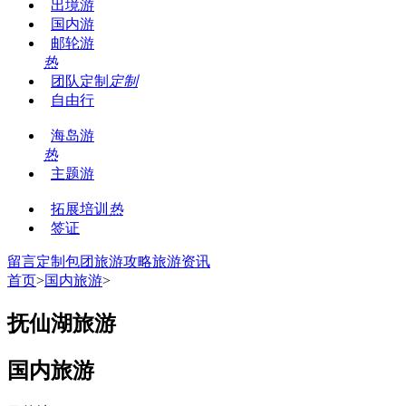
出境游
国内游
邮轮游
热
团队定制
定制
自由行
海岛游
热
主题游
拓展培训
热
签证
留言
定制包团
旅游攻略
旅游资讯
首页
>
国内旅游
>
抚仙湖旅游
国内旅游