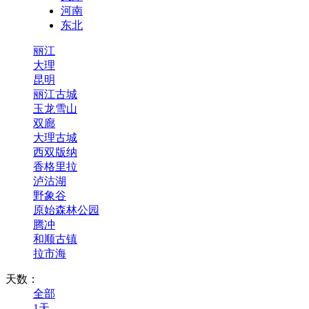
河南
东北
丽江
大理
昆明
丽江古城
玉龙雪山
双廊
大理古城
西双版纳
香格里拉
泸沽湖
野象谷
原始森林公园
腾冲
和顺古镇
拉市海
天数：
全部
1天