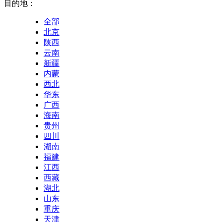
目的地：
全部
北京
陕西
云南
新疆
内蒙
西北
华东
广西
海南
贵州
四川
湖南
福建
江西
西藏
湖北
山东
重庆
天津