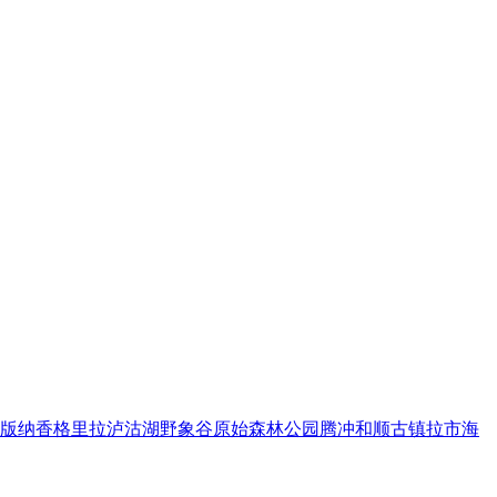
版纳
香格里拉
泸沽湖
野象谷
原始森林公园
腾冲
和顺古镇
拉市海