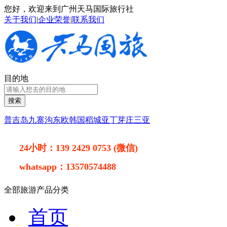
您好，欢迎来到广州天马国际旅行社
关于我们
|
企业荣誉
|
联系我们
目的地
搜索
普吉岛
九寨沟
东欧
韩国
稻城亚丁
芽庄
三亚
24小时：
139 2429 0753 (微信)
whatsapp：
13570574488
全部旅游产品分类
首页