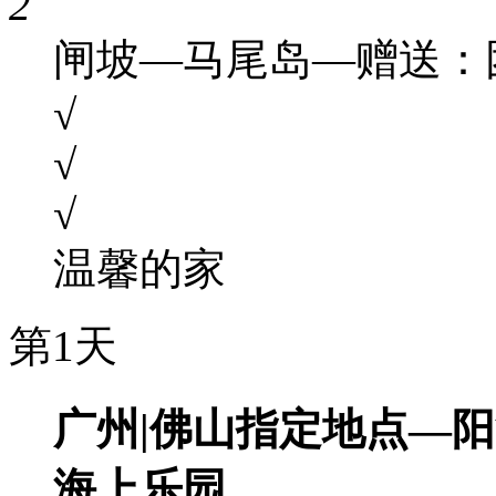
2
闸坡—马尾岛—赠送：
√
√
√
温馨的家
第1天
广州|佛山指定地点—
海上乐园