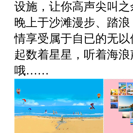
设施，让你高声尖叫之
晚上于沙滩漫步、踏浪
情享受属于自已的无以
起数着星星，听着海浪
哦……