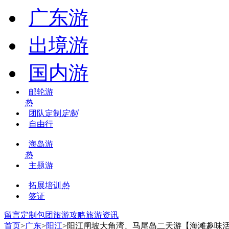
广东游
出境游
国内游
邮轮游
热
团队定制
定制
自由行
海岛游
热
主题游
拓展培训
热
签证
留言
定制包团
旅游攻略
旅游资讯
首页
>
广东
>
阳江
>阳江闸坡大角湾、马尾岛二天游【海滩趣味活