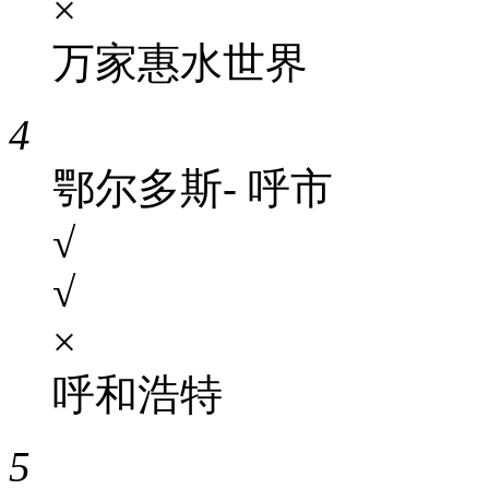
×
万家惠水世界
4
鄂尔多斯- 呼市
√
√
×
呼和浩特
5