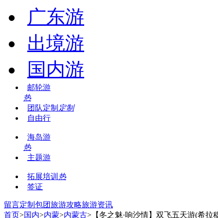
广东游
出境游
国内游
邮轮游
热
团队定制
定制
自由行
海岛游
热
主题游
拓展培训
热
签证
留言
定制包团
旅游攻略
旅游资讯
首页
>
国内
>
内蒙
>
内蒙古
>【冬之魅·响沙情】双飞五天游(希拉穆