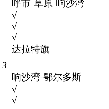
呼市-草原-响沙湾
√
√
√
达拉特旗
3
响沙湾-鄂尔多斯
√
√