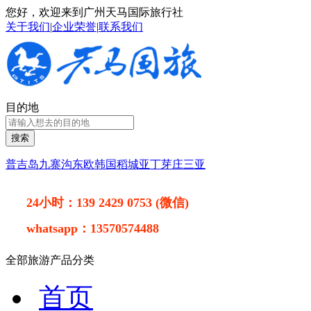
您好，欢迎来到广州天马国际旅行社
关于我们
|
企业荣誉
|
联系我们
目的地
搜索
普吉岛
九寨沟
东欧
韩国
稻城亚丁
芽庄
三亚
24小时：
139 2429 0753 (微信)
whatsapp：
13570574488
全部旅游产品分类
首页