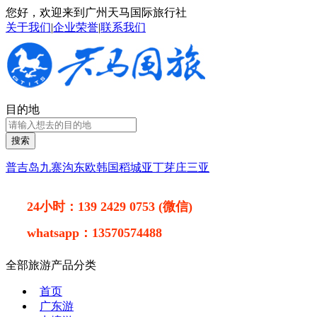
您好，欢迎来到广州天马国际旅行社
关于我们
|
企业荣誉
|
联系我们
目的地
搜索
普吉岛
九寨沟
东欧
韩国
稻城亚丁
芽庄
三亚
24小时：
139 2429 0753 (微信)
whatsapp：
13570574488
全部旅游产品分类
首页
广东游