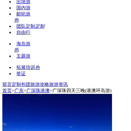
出境游
国内游
邮轮游
热
团队定制
定制
自由行
海岛游
热
主题游
拓展培训
热
签证
留言
定制包团
旅游攻略
旅游资讯
首页
>
广东
>
广深珠港澳
>广深珠四天三晚(港澳环岛游)