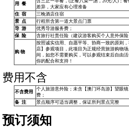
含三正一早餐，(正餐八菜一汤，20元/人)
用
餐
差异，大家应有心理准备
住
宿
三晚酒店住宿
景
点
行程所含第一道大景点门票
导
游
优秀导游服务费；
保
险
含旅行社责任险（建议游客购买个人意外保险
按照诚实信用、自愿平等、协商一致的原则，
店】参观项目，此项目为正规经营旅游购物场
购 物
间，如您不需要购买，可以参观结束后自由活
你的配合和支持！
费用不含
个人旅游意外险；未含【澳门环岛游】望眼镜
不含费用
费；
备
注
景点顺序可适当调整，保证所列景点完整
预订须知