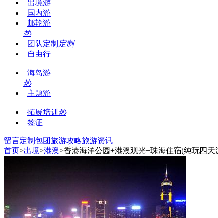
出境游
国内游
邮轮游
热
团队定制
定制
自由行
海岛游
热
主题游
拓展培训
热
签证
留言
定制包团
旅游攻略
旅游资讯
首页
>
出境
>
港澳
>香港海洋公园+港澳观光+珠海住宿(纯玩四天