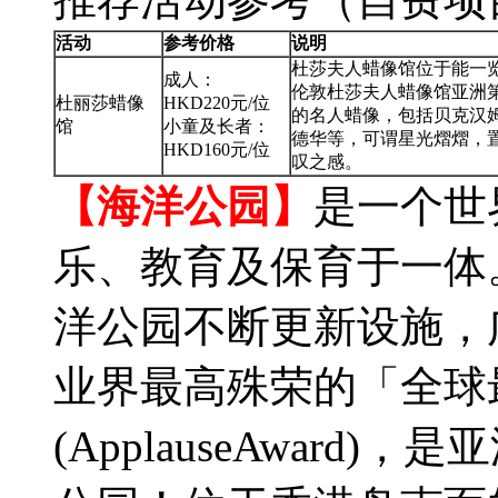
活动
参考价格
说明
杜莎夫人蜡像馆位于能一
成人：
伦敦杜莎夫人蜡像馆亚洲第
杜丽莎蜡像
HKD220元/位
的名人蜡像，包括贝克汉
馆
小童及长者：
德华等，可谓星光熠熠，
HKD160元/位
叹之感。
【海洋公园】
是一个世
乐、教育及保育于一体。
洋公园不断更新设施，广
业界最高殊荣的「全球
(ApplauseAwar