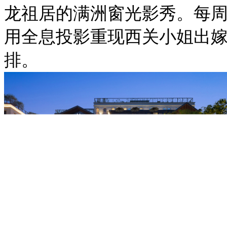
龙祖居的满洲窗光影秀。每周六
用全息投影重现西关小姐出嫁
排。