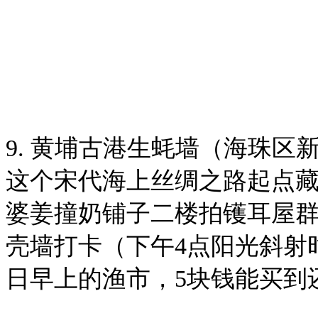
9. 黄埔古港生蚝墙（海珠区
这个宋代海上丝绸之路起点
婆姜撞奶铺子二楼拍镬耳屋
壳墙打卡（下午4点阳光斜射
日早上的渔市，5块钱能买到