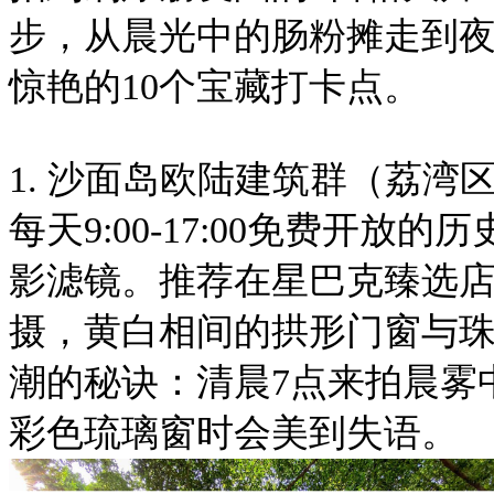
步，从晨光中的肠粉摊走到
惊艳的10个宝藏打卡点。
1. 沙面岛欧陆建筑群（荔湾
每天9:00-17:00免费开
影滤镜。推荐在星巴克臻选
摄，黄白相间的拱形门窗与
潮的秘诀：清晨7点来拍晨雾
彩色琉璃窗时会美到失语。