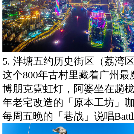
5. 泮塘五约历史街区（荔湾区
这个800年古村里藏着广州
博朋克霓虹灯，阿婆坐在趟栊
年老宅改造的「原本工坊」咖
每周五晚的「巷战」说唱Battl