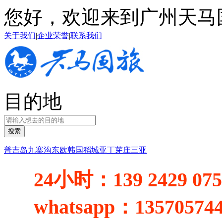
您好，欢迎来到广州天马
关于我们
|
企业荣誉
|
联系我们
目的地
搜索
普吉岛
九寨沟
东欧
韩国
稻城亚丁
芽庄
三亚
24小时：
139 2429 07
whatsapp：
13570574