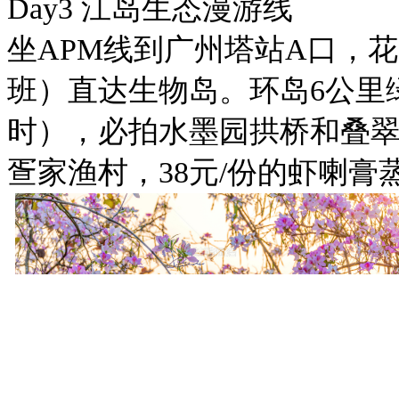
Day3 江岛生态漫游线
坐APM线到广州塔站A口，花
班）直达生物岛。环岛6公里绿
时），必拍水墨园拱桥和叠
疍家渔村，38元/份的虾喇膏