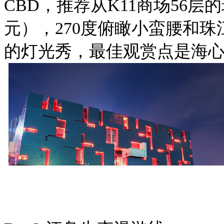
CBD，推荐从K11商场56
元），270度俯瞰小蛮腰和珠
的灯光秀，最佳观赏点是海