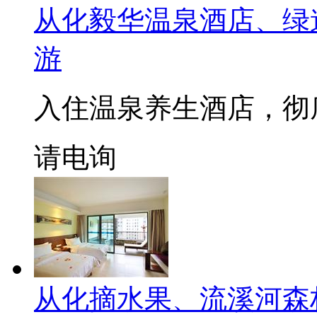
从化毅华温泉酒店、绿
游
入住温泉养生酒店，彻
请电询
从化摘水果、流溪河森