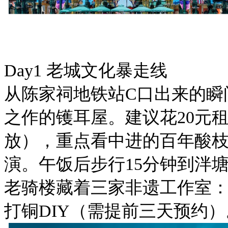
Day1 老城文化暴走线
从陈家祠地铁站C口出来的瞬
之作的镬耳屋。建议花20元租个电
放），重点看中进的百年酸枝木
演。午饭后步行15分钟到泮塘
老骑楼藏着三家非遗工作室：
打铜DIY（需提前三天预约