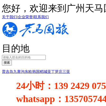
您好，欢迎来到广州天马
关于我们
|
企业荣誉
|
联系我们
目的地
搜索
普吉岛
九寨沟
东欧
韩国
稻城亚丁
芽庄
三亚
24小时：
139 2429 07
whatsapp：
13570574