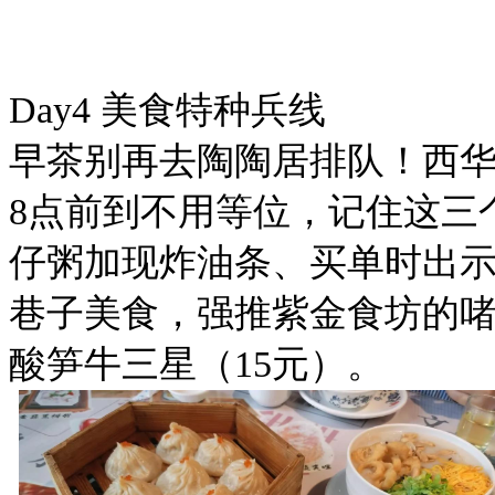
Day4 美食特种兵线
早茶别再去陶陶居排队！西华
8点前到不用等位，记住这三
仔粥加现炸油条、买单时出示
巷子美食，强推紫金食坊的啫
酸笋牛三星（15元）。