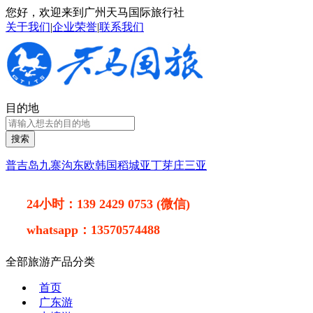
您好，欢迎来到广州天马国际旅行社
关于我们
|
企业荣誉
|
联系我们
目的地
搜索
普吉岛
九寨沟
东欧
韩国
稻城亚丁
芽庄
三亚
24小时：
139 2429 0753 (微信)
whatsapp：
13570574488
全部旅游产品分类
首页
广东游