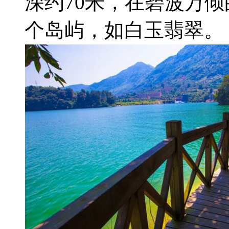
深约70米，在碧波万
个岛屿，如白玉翡翠。