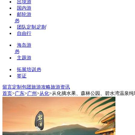
出境游
国内游
邮轮游
热
团队定制
定制
自由行
海岛游
热
主题游
拓展培训
热
签证
留言
定制包团
旅游攻略
旅游资讯
首页
>
广东
>
广州
>
从化
>从化摘水果、森林公园、碧水湾温泉纯