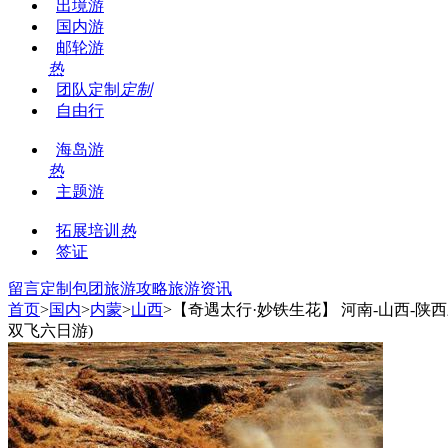
出境游
国内游
邮轮游
热
团队定制
定制
自由行
海岛游
热
主题游
拓展培训
热
签证
留言
定制包团
旅游攻略
旅游资讯
首页
>
国内
>
内蒙
>
山西
>【奇遇太行·妙铁生花】 河南-山西-
双飞六日游)