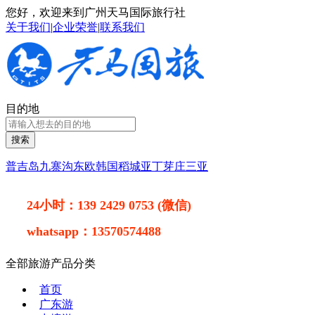
您好，欢迎来到广州天马国际旅行社
关于我们
|
企业荣誉
|
联系我们
目的地
搜索
普吉岛
九寨沟
东欧
韩国
稻城亚丁
芽庄
三亚
24小时：
139 2429 0753 (微信)
whatsapp：
13570574488
全部旅游产品分类
首页
广东游