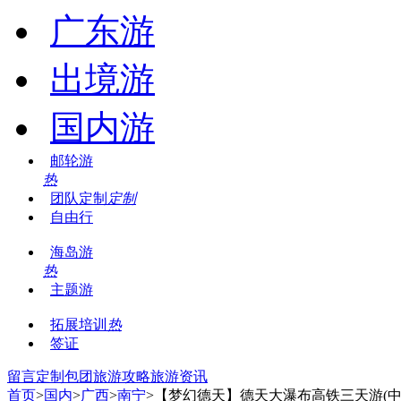
广东游
出境游
国内游
邮轮游
热
团队定制
定制
自由行
海岛游
热
主题游
拓展培训
热
签证
留言
定制包团
旅游攻略
旅游资讯
首页
>
国内
>
广西
>
南宁
>【梦幻德天】德天大瀑布高铁三天游(中