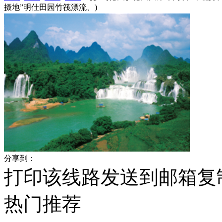
摄地”明仕田园竹筏漂流、)
分享到：
打印该线路
发送到邮箱
复
热门
推荐