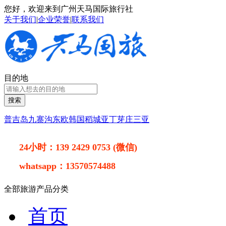
您好，欢迎来到广州天马国际旅行社
关于我们
|
企业荣誉
|
联系我们
目的地
搜索
普吉岛
九寨沟
东欧
韩国
稻城亚丁
芽庄
三亚
24小时：
139 2429 0753 (微信)
whatsapp：
13570574488
全部旅游产品分类
首页