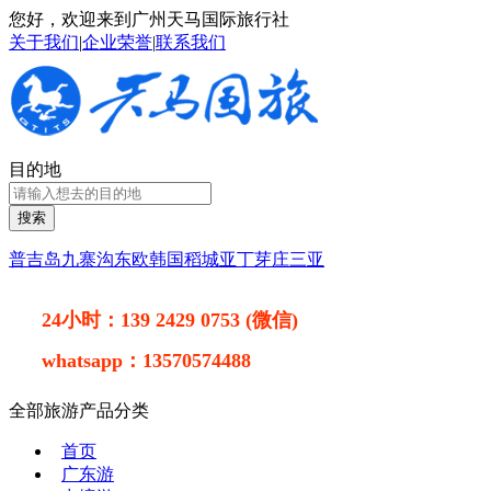
您好，欢迎来到广州天马国际旅行社
关于我们
|
企业荣誉
|
联系我们
目的地
搜索
普吉岛
九寨沟
东欧
韩国
稻城亚丁
芽庄
三亚
24小时：
139 2429 0753 (微信)
whatsapp：
13570574488
全部旅游产品分类
首页
广东游