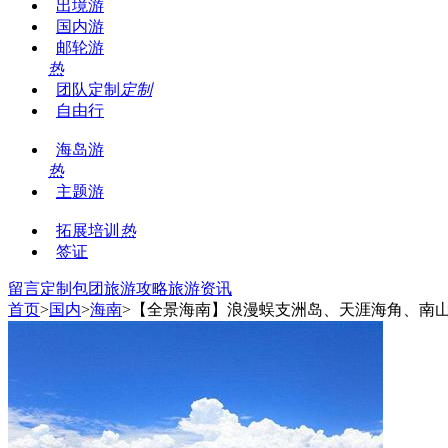
出境游
国内游
邮轮游
热
团队定制
定制
自由行
海岛游
热
主题游
拓展培训
热
签证
留言
定制包团
旅游攻略
旅游资讯
首页
>
国内
>
海南
>【全景海南】浪漫蜈支洲岛、天涯海角、南山