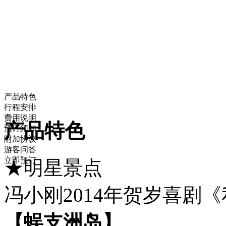
产品特色
行程安排
费用说明
产品特色
预订须知
附加协议
游客问答
立即预订
★明星景点
冯小刚2014年贺岁喜剧
【蜈支洲岛】