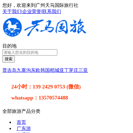
您好，欢迎来到广州天马国际旅行社
关于我们
|
企业荣誉
|
联系我们
目的地
搜索
普吉岛
九寨沟
东欧
韩国
稻城亚丁
芽庄
三亚
24小时：
139 2429 0753 (微信)
whatsapp：
13570574488
全部旅游产品分类
首页
广东游