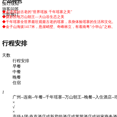
产品特色
预订须知
游客问答
◆走进原始古老的“世界瑶族 千年瑶寨之美”
立即预订
◆摄影胜地万山朝王—大山谷生态之美
◆千年瑶寨全世界最壮观最古老的瑶寨，亲身体验瑶寨的生活和文化。
◆金子山海拔1417米，悬崖峭壁、奇峰林立，有着南粤“小华山”之称。
行程安排
天数
行程安排
早餐
中餐
晚餐
住宿
1
广州--连南--午餐--千年瑶寨--万山朝王--晚餐--入住酒店
×
√
×
高级A团:燕喜酒店或新君悦酒店或莱茵酒店或福家商务酒