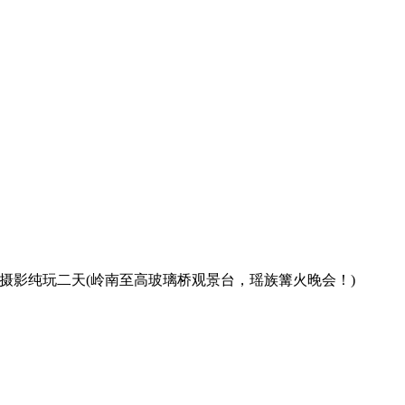
王摄影纯玩二天(岭南至高玻璃桥观景台，瑶族篝火晚会！)