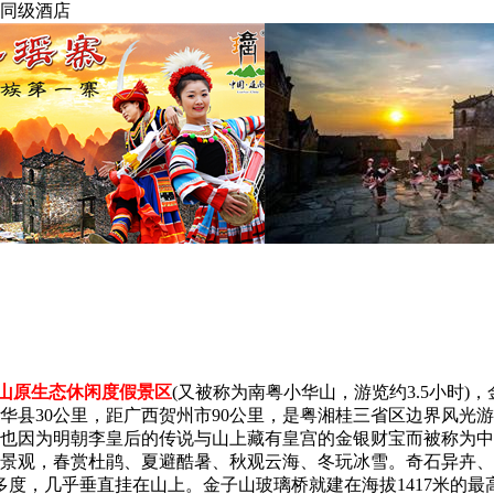
或同级酒店
山原生态休闲度假景区
(又被称为南粤小华山，游览约3.5小时
华县30公里，距广西贺州市90公里，是粤湘桂三省区边界风光游
也因为明朝李皇后的传说与山上藏有皇宫的金银财宝而被称为中
景观，春赏杜鹃、夏避酷暑、秋观云海、冬玩冰雪。奇石异卉、
0多度，几乎垂直挂在山上。金子山玻璃桥就建在海拔1417米的最