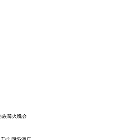
--瑶族篝火晚会
店或 同级酒店