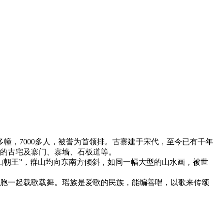
幢，7000多人，被誉为首领排。古寨建于宋代，至今已有千年
时代的古宅及寨门、寨墙、石板道等。
山朝王”，群山均向东南方倾斜，如同一幅大型的山水画，被世
胞一起载歌载舞。瑶族是爱歌的民族，能编善唱，以歌来传颂