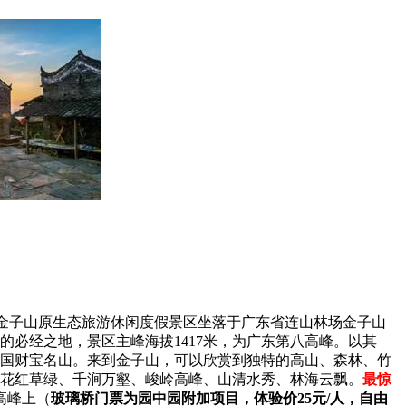
)，金子山原生态旅游休闲度假景区坐落于广东省连山林场金子山
的必经之地，景区主峰海拔1417米，为广东第八高峰。以其
国财宝名山。来到金子山，可以欣赏到独特的高山、森林、竹
花红草绿、千涧万壑、峻岭高峰、山清水秀、林海云飘。
最惊
高峰上（
玻璃桥门票为园中园附加项目，体验价25元/人，自由