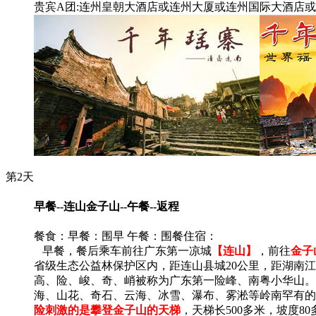
贵宾A团:连州皇朝大酒店或连州大厦或连州国际大酒店
第2天
早餐--连山金子山--午餐--返程
餐食：早餐：围早 午餐：围餐
住宿：
早餐，餐后乘车前往广东第一凉城
【连山】
，前往
金子
省级生态公益林保护区内，距连山县城20公里，距湖南江
高、险、峻、奇、峭被称为广东第一险峰、南粤小华山。
海、山花、奇石、云海、冰雪、瀑布、雾淞等岭南罕有的
险刺激的是攀登金子山的天梯
，天梯长500多米，坡度8