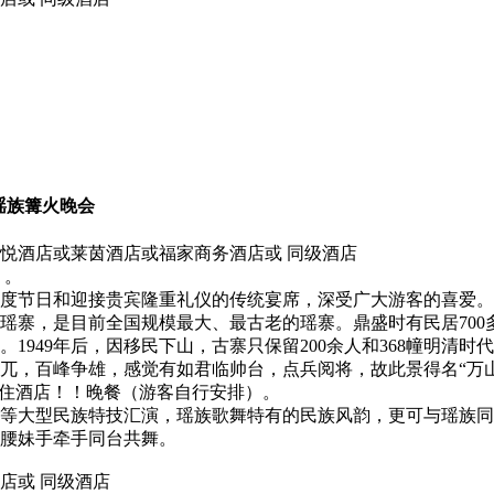
--瑶族篝火晚会
君悦酒店或莱茵酒店或福家商务酒店或 同级酒店
）。
度节日和迎接贵宾隆重礼仪的传统宴席，深受广大游客的喜爱。
瑶寨，是目前全国规模最大、最古老的瑶寨。鼎盛时有民居700多
1949年后，因移民下山，古寨只保留200余人和368幢明清
兀，百峰争雄，感觉有如君临帅台，点兵阅将，故此景得名“万
入住酒店！！晚餐（游客自行安排）。
等大型民族特技汇演，瑶族歌舞特有的民族风韵，更可与瑶族同
腰妹手牵手同台共舞。
店或 同级酒店