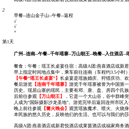
2
早餐--连山金子山--午餐--返程
√
√
×
第1天
广州--连南--午餐--千年瑶寨--万山朝王--晚餐--入住酒店
餐食：午餐：瑶王长桌宴
住宿：高级A团:燕喜酒店或新
早上指定时间地点集中，乘车前往连南（车程约3.5小时
【午餐“瑶王长桌宴”】
长桌宴是瑶族婚庆、狩猎庆功、欢
餐后游览
【连南千年瑶寨】
游览千年瑶寨被誉为中国第一
历史。现居山寨的瑶民，主要有邓、唐、盘、房四个氏族。
后前往参观
【万山朝王】
，它是一个大山谷，谷中群峰突
人成为“国际摄影沙龙圣地”。游览完毕后返回连州市区
晚上前往参观
【篝火晚会】
观赏瑶族魔术、喷火、火烧身
本民族的悠久历史，反映他们的生活。也可以与我们的莎
高级A团:燕喜酒店或新君悦酒店或莱茵酒店或福家商务酒