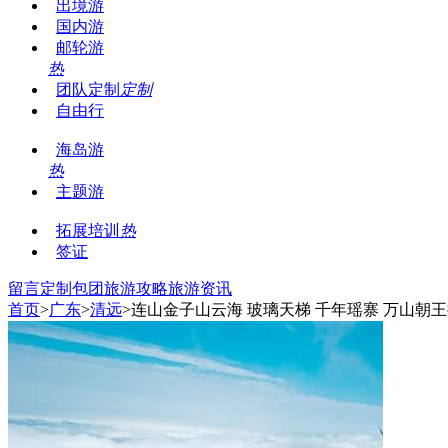
出境游
国内游
邮轮游
热
团队定制
定制
自由行
海岛游
热
主题游
拓展培训
热
签证
留言
定制包团
旅游攻略
旅游资讯
首页
>
广东
>
清远
>连山金子山云海 玻璃天梯 千年瑶寨 万山朝