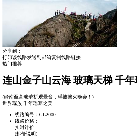
分享到：
打印该线路
发送到邮箱
复制线路链接
热门
推荐
连山金子山云海 玻璃天梯 千
(岭南至高玻璃桥观景台，瑶族篝火晚会！)
世界瑶族 千年瑶寨之美！
线路编号：
GL2000
线路价格：
实时计价
(起价说明)