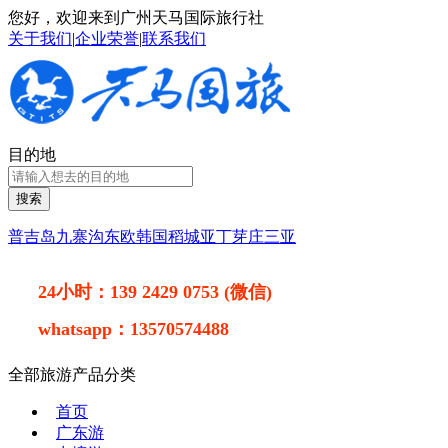
您好，欢迎来到广州天马国际旅行社
关于我们
|
企业荣誉
|
联系我们
目的地
搜索
普吉岛
九寨沟
东欧
韩国
稻城亚丁
芽庄
三亚
24小时：
139 2429 0753 (微信)
whatsapp：
13570574488
全部旅游产品分类
首页
广东游