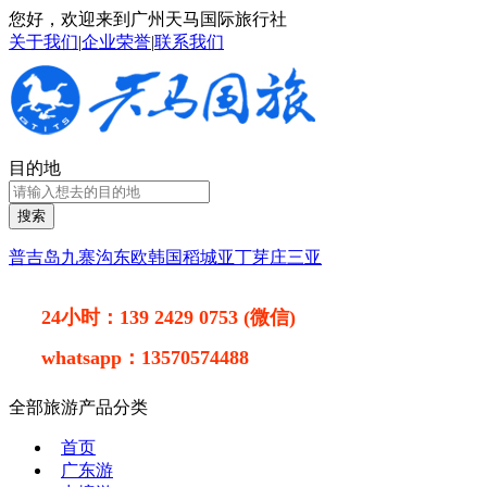
您好，欢迎来到广州天马国际旅行社
关于我们
|
企业荣誉
|
联系我们
目的地
搜索
普吉岛
九寨沟
东欧
韩国
稻城亚丁
芽庄
三亚
24小时：
139 2429 0753 (微信)
whatsapp：
13570574488
全部旅游产品分类
首页
广东游