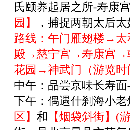
氏颐养起居之所-寿康
园】
，捕捉两朝太后太
路线：午门雁翅楼→太
殿→慈宁宫→寿康宫→
花园→神武门（游览时
中午：品尝京味长寿面
下午：偶遇什刹海小老炮
区】
和
【烟袋斜街】(游