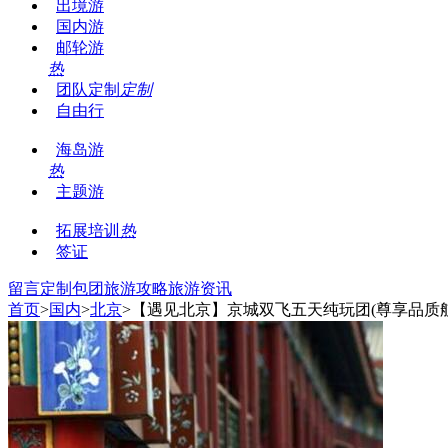
出境游
国内游
邮轮游
热
团队定制
定制
自由行
海岛游
热
主题游
拓展培训
热
签证
留言
定制包团
旅游攻略
旅游资讯
首页
>
国内
>
北京
>【遇见北京】京城双飞五天纯玩团(尊享品质