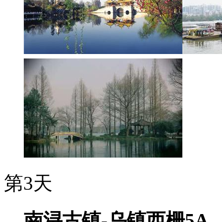
第3天
南浔古镇-乌镇西栅5A