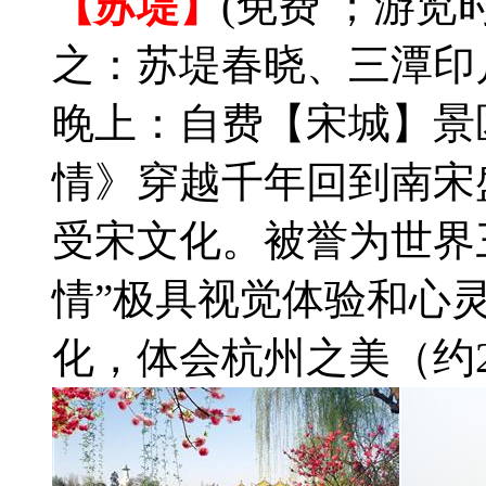
【苏堤】
(免费 ；游览
之：苏堤春晓、三潭印
晚上：自费【宋城】景
情》穿越千年回到南宋
受宋文化。被誉为世界
情”极具视觉体验和心
化，体会杭州之美（约2