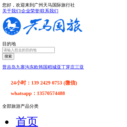
您好，欢迎来到广州天马国际旅行社
关于我们
|
企业荣誉
|
联系我们
目的地
搜索
普吉岛
九寨沟
东欧
韩国
稻城亚丁
芽庄
三亚
24小时：
139 2429 0753 (微信)
whatsapp：
13570574488
全部旅游产品分类
首页