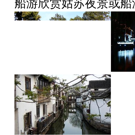
船游欣赏姑苏夜景或船