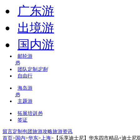
广东游
出境游
国内游
邮轮游
热
团队定制
定制
自由行
海岛游
热
主题游
拓展培训
热
签证
留言
定制包团
旅游攻略
旅游资讯
首页
>
国内
>
华东
>
上海
>【乐享迪士尼】华东四市精品+迪士尼双