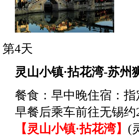
第4天
灵山小镇·拈花湾-苏州
餐食：早中晚
住宿：指
早餐后乘车前往无锡约2
【灵山小镇·拈花湾】
(