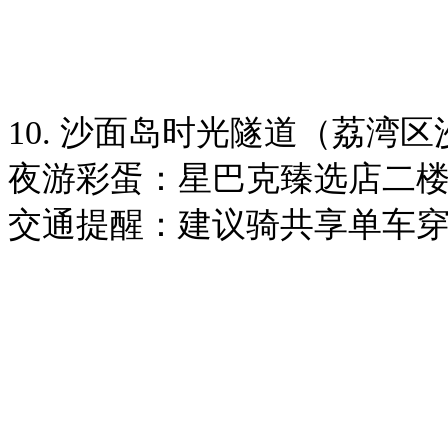
10. 沙面岛时光隧道（荔湾
夜游彩蛋：星巴克臻选店二
交通提醒：建议骑共享单车