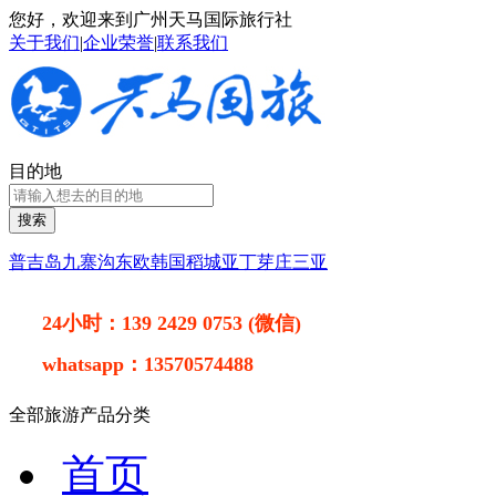
您好，欢迎来到广州天马国际旅行社
关于我们
|
企业荣誉
|
联系我们
目的地
搜索
普吉岛
九寨沟
东欧
韩国
稻城亚丁
芽庄
三亚
24小时：
139 2429 0753 (微信)
whatsapp：
13570574488
全部旅游产品分类
首页