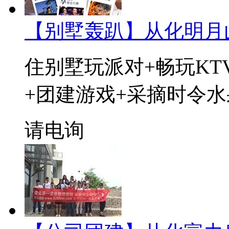
【别墅轰趴】从化明月
住别墅玩派对+畅玩KT
+团建游戏+采摘时令水
请电询