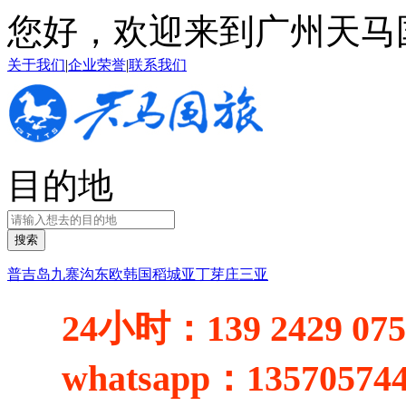
您好，欢迎来到广州天马
关于我们
|
企业荣誉
|
联系我们
目的地
搜索
普吉岛
九寨沟
东欧
韩国
稻城亚丁
芽庄
三亚
24小时：
139 2429 07
whatsapp：
13570574