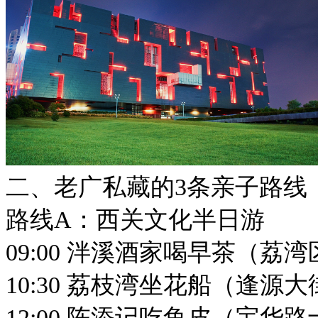
二、老广私藏的3条亲子路线
路线A：西关文化半日游
09:00 泮溪酒家喝早茶（荔湾
10:30 荔枝湾坐花船（逢源大
12:00 陈添记吃鱼皮（宝华