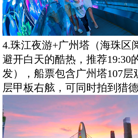
4.珠江夜游+广州塔（海珠区
避开白天的酷热，推荐19:3
发），船票包含广州塔107
层甲板右舷，可同时拍到猎