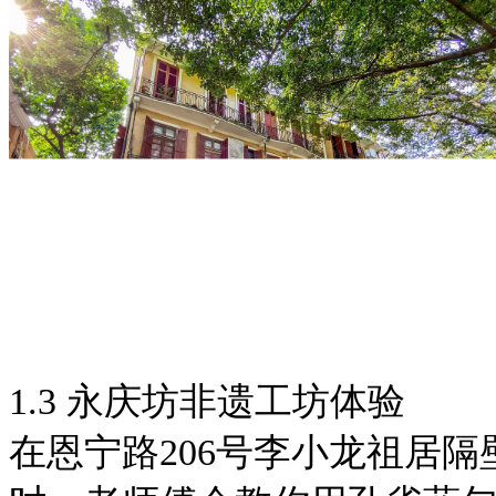
1.3 永庆坊非遗工坊体验
在恩宁路206号李小龙祖居隔