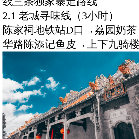
线三条独家暴走路线
2.1 老城寻味线（3小时）
陈家祠地铁站D口→荔园奶茶
华路陈添记鱼皮→上下九骑楼