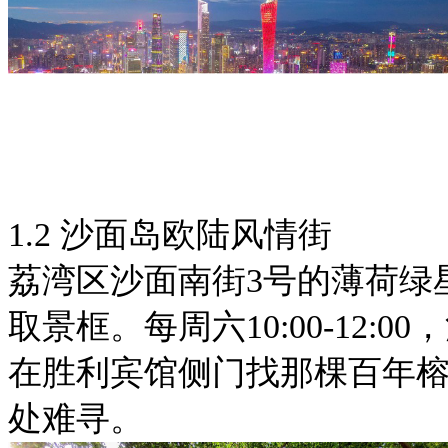
1.2 沙面岛欧陆风情街
荔湾区沙面南街3号的薄荷绿
取景框。每周六10:00-12
在胜利宾馆侧门找那棵百年
处难寻。