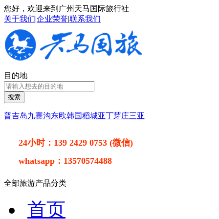
您好，欢迎来到广州天马国际旅行社
关于我们
|
企业荣誉
|
联系我们
目的地
搜索
普吉岛
九寨沟
东欧
韩国
稻城亚丁
芽庄
三亚
24小时：
139 2429 0753 (微信)
whatsapp：
13570574488
全部旅游产品分类
首页