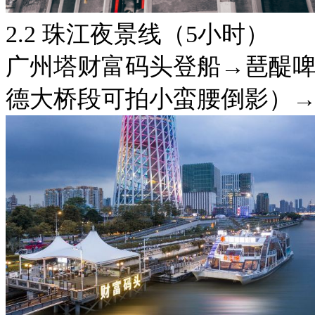
2.2 珠江夜景线（5小时）
广州塔财富码头登船→琶醍
德大桥段可拍小蛮腰倒影）