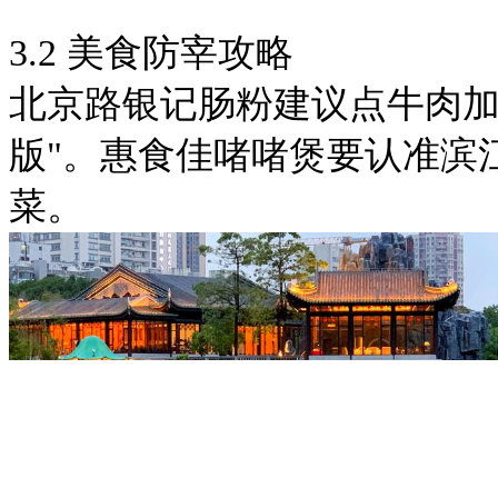
3.2 美食防宰攻略
北京路银记肠粉建议点牛肉加蛋
版"。惠食佳啫啫煲要认准滨
菜。