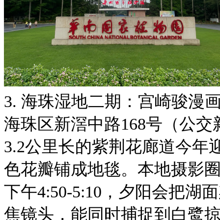
3. 海珠湿地二期：宫崎骏漫
海珠区新滘中路168号（公
3.2公里长的紫荆花廊道今
色花瓣铺成地毯。本地摄影圈
下午4:50-5:10，夕阳会
焦镜头，能同时捕捉到白鹭