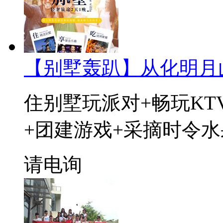
【别墅轰趴】从化明月
住别墅玩派对+畅玩KT
+团建游戏+采摘时令水
请电询