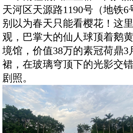
天河区天源路1190号（地铁
别以为春天只能看樱花！这
观，巴掌大的仙人球顶着鹅
境馆，价值38万的素冠荷鼎3
裙，在玻璃穹顶下的光影交
剧照。