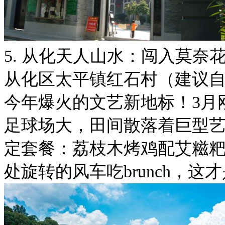
5. 从化天人山水：闯入莫奈
从化区太平镇红石村（建议自
今年爆火的文艺新地标！3月
足球场大，田间散落着巨型
定套餐：荔枝木烤鸡配艾糍
处旋转的风车吃brunch，