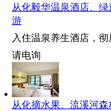
从化毅华温泉酒店、绿
游
入住温泉养生酒店，彻
请电询
从化摘水果、流溪河森