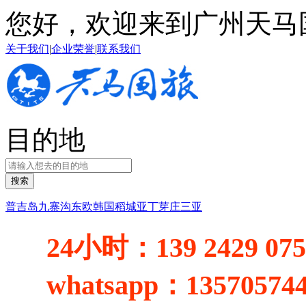
您好，欢迎来到广州天马
关于我们
|
企业荣誉
|
联系我们
目的地
搜索
普吉岛
九寨沟
东欧
韩国
稻城亚丁
芽庄
三亚
24小时：
139 2429 07
whatsapp：
13570574