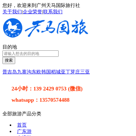
您好，欢迎来到广州天马国际旅行社
关于我们
|
企业荣誉
|
联系我们
目的地
搜索
普吉岛
九寨沟
东欧
韩国
稻城亚丁
芽庄
三亚
24小时：
139 2429 0753 (微信)
whatsapp：
13570574488
全部旅游产品分类
首页
广东游