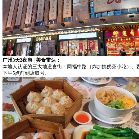
广州3天2夜游 | 美食雷达：
本地人认证的三大地道食街：同福中路（炸加姨奶茶小吃）、西
下午5点前到店取号。