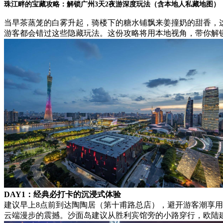
珠江畔的宝藏攻略：解锁广州3天2夜游深度玩法（含本地人私藏地图）
当早茶蒸笼的白雾升起，骑楼下的糖水铺飘来姜撞奶的甜香，这座被
游客都会错过这些隐藏玩法。这份攻略将用本地视角，带你解
DAY1：经典必打卡的沉浸式体验
建议早上8点前到达陶陶居（第十甫路总店），避开游客潮享用
云端漫步的震撼。沙面岛建议从胜利宾馆旁的小路穿行，欧陆