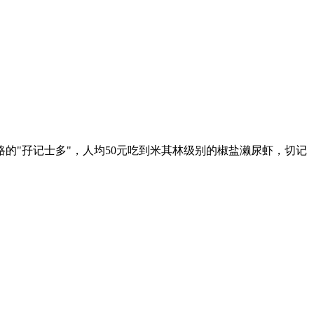
的"孖记士多"，人均50元吃到米其林级别的椒盐濑尿虾，切记