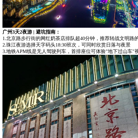
广州3天2夜游 | 避坑指南：
1.北京路步行街的网红奶茶店排队超40分钟，推荐转战文明路
2.珠江夜游选择天字码头18:30班次，可同时欣赏日落与夜景
3.地铁APM线是无人驾驶列车，首排座位可体验"地下过山车"