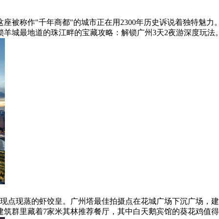
称作"千年商都"的城市正在用2300年历史诉说着独特魅力。2
锁羊城最地道的珠江畔的宝藏攻略：解锁广州3天2夜游深度玩法
现点现蒸的虾饺皇。广州塔最佳拍摄点在花城广场下沉广场，建议
建筑群里藏着7家米其林推荐餐厅，其中白天鹅宾馆的葵花鸡值