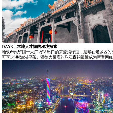
DAY3：本地人才懂的秘境探索
地铁6号线"团一大广场"A出口的东濠涌绿道，是藏在老城区的天
可享1小时游湖早茶。猎德大桥底的珠江夜钓最近成为新晋网红