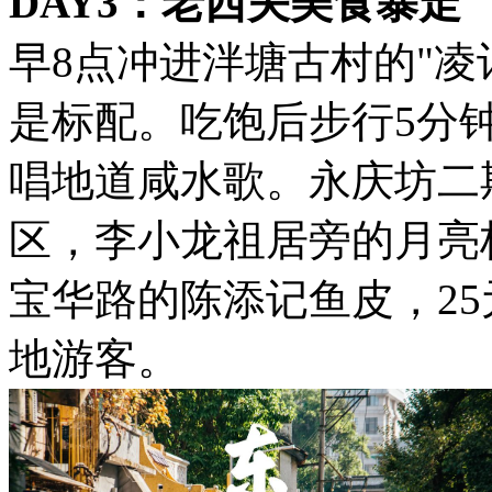
DAY3：老西关美食暴走
早8点冲进泮塘古村的"凌
是标配。吃饱后步行5分
唱地道咸水歌。永庆坊二
区，李小龙祖居旁的月亮桥
宝华路的陈添记鱼皮，25
地游客。