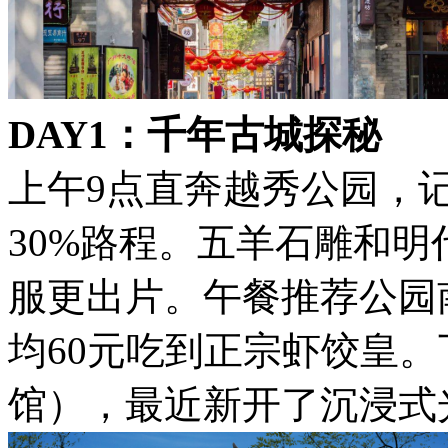
DAY1：千年古城探秘
上午9点直奔越秀公园，
30%路程。五羊石雕和
服更出片。午餐推荐公园
均60元吃到正宗虾饺皇
馆），最近新开了沉浸式