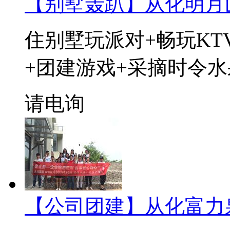
【别墅轰趴】从化明月
住别墅玩派对+畅玩KT
+团建游戏+采摘时令水
请电询
【公司团建】从化富力