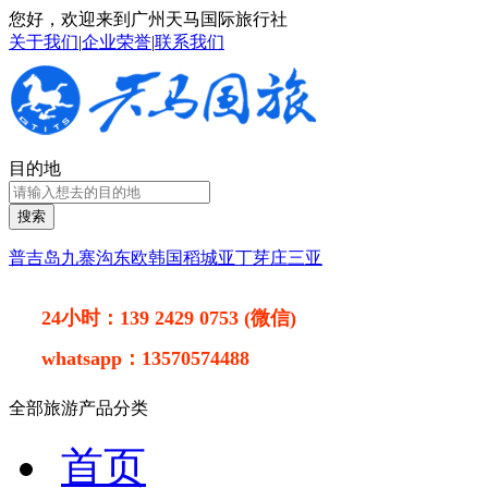
您好，欢迎来到广州天马国际旅行社
关于我们
|
企业荣誉
|
联系我们
目的地
搜索
普吉岛
九寨沟
东欧
韩国
稻城亚丁
芽庄
三亚
24小时：
139 2429 0753 (微信)
whatsapp：
13570574488
全部旅游产品分类
首页